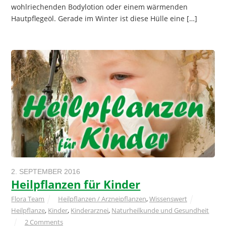
wohlriechenden Bodylotion oder einem wärmenden
Hautpflegeöl. Gerade im Winter ist diese Hülle eine […]
2. SEPTEMBER 2016
Heilpflanzen für Kinder
Flora Team
Heilpflanzen / Arzneipflanzen
,
Wissenswert
Heilpflanze
,
Kinder
,
Kinderarznei
,
Naturheilkunde und Gesundheit
2 Comments