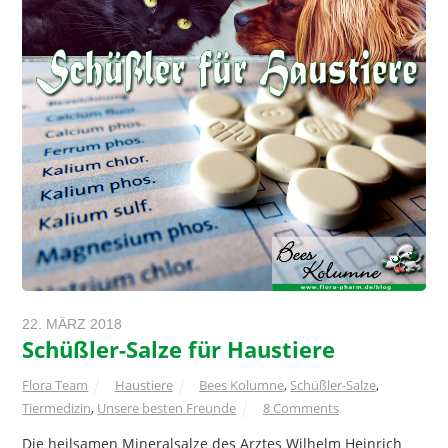
22. MÄRZ 2018
Schüßler-Salze für Haustiere
Flora Team
Haustiere
Bees Kolumne
,
Schüßler-Salze
,
Tiermedizin
,
Unsere besten Freunde
8 Comments
Die heilsamen Mineralsalze des Arztes Wilhelm Heinrich