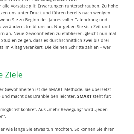
 alle Vorsätze gilt: Erwartungen runterschrauben. Zu hohe
etzen uns unter Druck und führen bereits nach wenigen
v, wenn Sie zu Beginn des Jahres voller Tatendrang und
u verändern, treibt uns an. Nur geben Sie sich Zeit und
ern an. Neue Gewohnheiten zu etablieren, gleicht nun mal
Studien zeigen, dass es durchschnittlich zwei bis drei
t im Alltag verankert. Die kleinen Schritte zählen – wer
.
e Ziele
euer Gewohnheiten ist die SMART-Methode. Sie übersetzt
te und macht das Dranbleiben leichter.
SMART
steht für:
el möglichst konkret. Aus „mehr Bewegung“ wird „jeden
n“.
der wie lange Sie etwas tun möchten. So können Sie Ihren