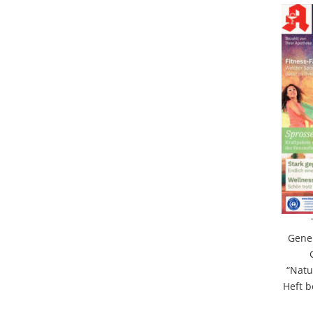
Gene
“Natu
Heft 