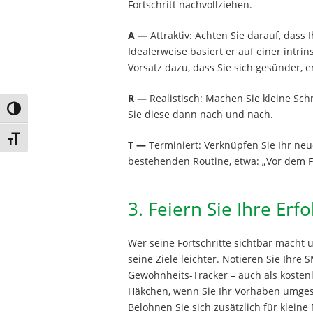
Fortschritt nachvollziehen.
A —
Attraktiv: Achten Sie darauf, dass I
Idealerweise basiert er auf einer intri
Vorsatz dazu, dass Sie sich gesünder, e
R —
Realistisch: Machen Sie kleine Schr
Umschalten auf hohe Kontraste
Sie diese dann nach und nach.
Schrift vergrößern
T —
Terminiert: Verknüpfen Sie Ihr neu
bestehenden Routine, etwa: „Vor dem F
3. Feiern Sie Ihre Erfo
Wer seine Fortschritte sichtbar macht u
seine Ziele leichter. Notieren Sie Ihre
Gewohnheits-Tracker – auch als kostenl
Häkchen, wenn Sie Ihr Vorhaben umges
Belohnen Sie sich zusätzlich für kleine