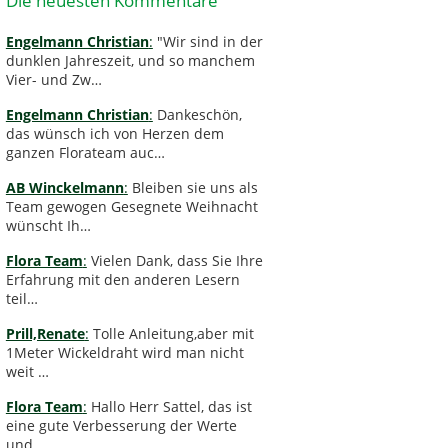
Die neuesten Kommentare
Engelmann Christian
:
"Wir sind in der
dunklen Jahreszeit, und so manchem
Vier- und Zw…
Engelmann Christian
:
Dankeschön,
das wünsch ich von Herzen dem
ganzen Florateam auc…
AB Winckelmann
:
Bleiben sie uns als
Team gewogen Gesegnete Weihnacht
wünscht Ih…
Flora Team
:
Vielen Dank, dass Sie Ihre
Erfahrung mit den anderen Lesern
teil…
Prill,Renate
:
Tolle Anleitung,aber mit
1Meter Wickeldraht wird man nicht
weit …
Flora Team
:
Hallo Herr Sattel, das ist
eine gute Verbesserung der Werte
und …