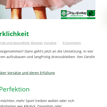
klichkeit
unde und Gesundheit
,
Silvester
,
Vorsätze
0 Comments
 vorgenommen? Dann geht’s jetzt an die Umsetzung. In vier
tinen aufzubauen und langfristig dranzubleiben. Von
Carolin
 über Vorsätze und deren Erfüllung
.
 Perfektion
 möchten, mehr Sport treiben wollen oder sich
nheiten wie Alkohol, Zigaretten oder