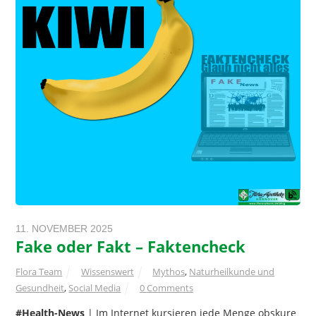
11. NOVEMBER 2025
Fake oder Fakt – Faktencheck
Flora Team
Wissenswert
Mythos
,
Naturheilkunde und
Gesundheit
,
Social Media
0 Comments
#Health-News
| Im Internet kursieren jede Menge obskure