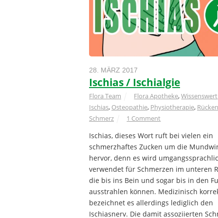
28. MÄRZ 2017
Ischias / Ischialgie
Flora Team
Flora Apotheke
,
Wissenswert
Ischias
,
Osteopathie
,
Physiotherapie
,
Rücke
Schmerz
1 Comment
Ischias, dieses Wort ruft bei vielen ein
schmerzhaftes Zucken um die Mundwi
hervor, denn es wird umgangssprachli
verwendet für Schmerzen im unteren R
die bis ins Bein und sogar bis in den F
ausstrahlen können. Medizinisch korre
bezeichnet es allerdings lediglich den
Ischiasnerv. Die damit assoziierten Sc