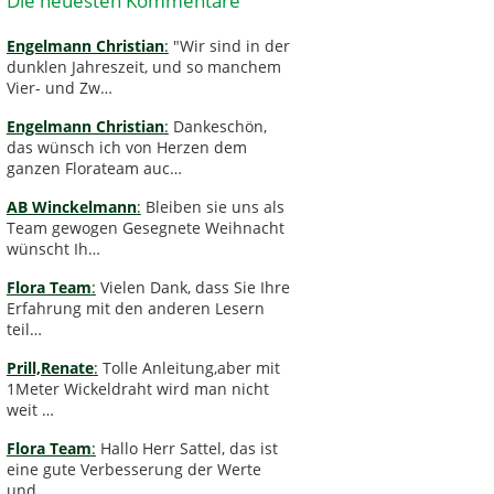
Die neuesten Kommentare
Engelmann Christian
:
"Wir sind in der
dunklen Jahreszeit, und so manchem
Vier- und Zw…
Engelmann Christian
:
Dankeschön,
das wünsch ich von Herzen dem
ganzen Florateam auc…
AB Winckelmann
:
Bleiben sie uns als
Team gewogen Gesegnete Weihnacht
wünscht Ih…
Flora Team
:
Vielen Dank, dass Sie Ihre
Erfahrung mit den anderen Lesern
teil…
Prill,Renate
:
Tolle Anleitung,aber mit
1Meter Wickeldraht wird man nicht
weit …
Flora Team
:
Hallo Herr Sattel, das ist
eine gute Verbesserung der Werte
und …