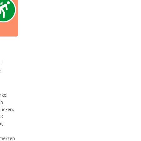
n
,
nkel
ch
ücken,
uß
kt
hmerzen