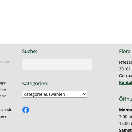
Suche:
Flora
Friese
on und
30161
Germa
Konta
Kategorien:
ragen
Ihre
Kategorien:
n sie
Öffnu
Facebook
Montag
hen wir
7.00 b
serer
15.00 
Samst