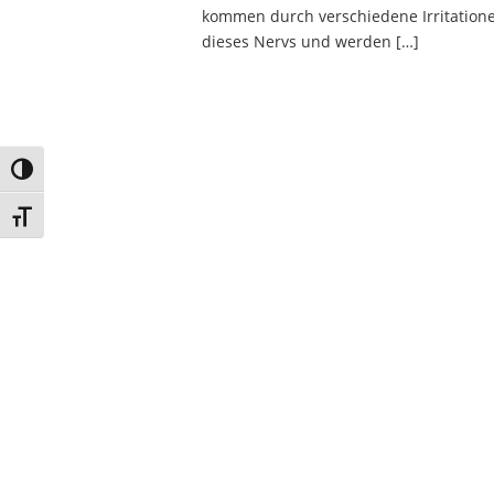
kommen durch verschiedene Irritation
dieses Nervs und werden […]
Umschalten auf hohe Kontraste
Schrift vergrößern