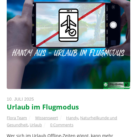
10. JULI 2025
Urlaub im Flugmodus
Flora Team
Wissenswert
Handy
,
Naturheilkunde und
Gesundheit
,
Urlaub
0 Comments
Wer sich im Urlaub Offline-Zeiten gönnt, kann mehr