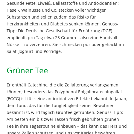
Gesunde Fette, Eiweiß, Ballaststoffe und Antioxidantien:
Hasel-, Walnüsse und Co. stecken voller wichtiger
Substanzen und sollen zudem das Risiko für
Herzkrankheiten und Diabetes senken können. Genuss-
Tipp: Die Deutsche Gesellschaft für Ernährung (DGE)
empfiehlt, pro Tag etwa 25 Gramm – also eine Handvoll
Nüsse – zu verzehren. Sie schmecken pur oder gehackt im
Salat, Joghurt und Porridge.
Grüner Tee
Er enthält Catechine, die die Zellalterung verlangsamen
können; besonders das Polyphenol Epigallocatechingallat
(EGCG) ist für seine antioxidativen Effekte bekannt. In Japan,
dem Land, das für die Langlebigkeit seiner Bewohner
bekannt ist, wird täglich Grüntee getrunken. Genuss-Tipp:
Am besten ein bis zwei Tassen frisch gebrühten grünen
Tee in Ihre Tagesroutine einbauen – das kann das Herz und
unsere Zellen schützen, und uns vor Karies bewahren.