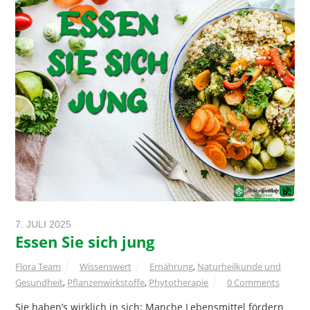
7. JULI 2025
Essen Sie sich jung
Flora Team
Wissenswert
Ernährung
,
Naturheilkunde und
Gesundheit
,
Pflanzenwirkstoffe
,
Phytotherapie
0 Comments
Sie haben’s wirklich in sich: Manche Lebensmittel fördern