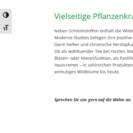
Vielseitige Pflanzenkr
Umschalten auf hohe Kontraste
Schrift vergrößern
Neben Schleimstoffen enthält die Wilde
Moderne Studien belegen ihre positive
Darm helfen und chronische Verstopfung
Ob als wohltuender Tee bei Husten, M
Blasen- oder Nierenfunktion, als Pasti
Hautcremes – in zahlreichen Produkten 
anmutigen Wildblume bis heute.
Sprechen Sie uns gern auf die Malve an.