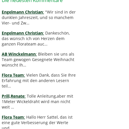
Die neuesten Kommentare
Engelmann Christian
:
"Wir sind in der
dunklen Jahreszeit, und so manchem
Vier- und Zw…
Engelmann Christian
:
Dankeschön,
das wünsch ich von Herzen dem
ganzen Florateam auc…
AB Winckelmann
:
Bleiben sie uns als
Team gewogen Gesegnete Weihnacht
wünscht Ih…
Flora Team
:
Vielen Dank, dass Sie Ihre
Erfahrung mit den anderen Lesern
teil…
Prill,Renate
:
Tolle Anleitung,aber mit
1Meter Wickeldraht wird man nicht
weit …
Flora Team
:
Hallo Herr Sattel, das ist
eine gute Verbesserung der Werte
und …