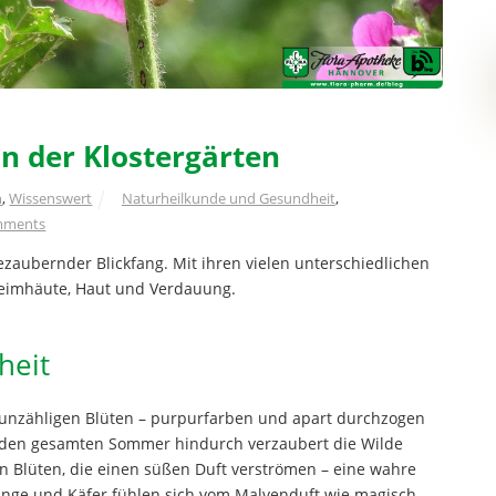
in der Klostergärten
n
,
Wissenswert
Naturheilkunde und Gesundheit
,
mments
bezaubernder Blickfang. Mit ihren vielen unterschiedlichen
chleimhäute, Haut und Verdauung.
heit
 unzähligen Blüten – purpurfarben und apart durchzogen
 den gesamten Sommer hindurch verzaubert die Wilde
en Blüten, die einen süßen Duft verströmen – eine wahre
inge und Käfer fühlen sich vom Malvenduft wie magisch