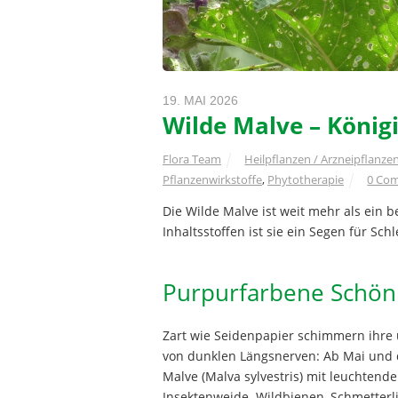
19. MAI 2026
Wilde Malve – König
Flora Team
Heilpflanzen / Arzneipflanze
Pflanzenwirkstoffe
,
Phytotherapie
0 Co
Die Wilde Malve ist weit mehr als ein 
Inhaltsstoffen ist sie ein Segen für S
Purpurfarbene Schön
Zart wie Seidenpapier schimmern ihre
von dunklen Längsnerven: Ab Mai und
Malve (Malva sylvestris) mit leuchtend
Insektenweide. Wildbienen, Schmetterl