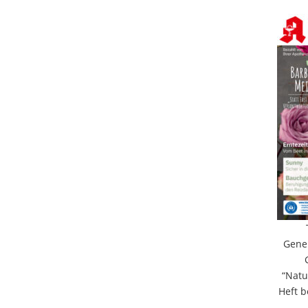
Gene
“Natu
Heft 