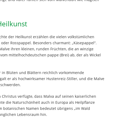
Heilkunst
hte der Heilkunst erzählen die vielen volkstümlichen
oder Rosspappel. Besonders charmant: „Käsepappel“.
alve ihren kleinen, runden Früchten, die an winzige
h vom mittelhochdeutschen pappe (Brei) ab, der als Wickel
r in Blüten und Blättern reichlich vorkommende
galt er als hochwirksamer Hustenreiz-Stiller, und die Malve
beschwerden.
 Christus verfügte, dass Malva auf seinen kaiserlichen
te die Naturschönheit auch in Europa als Heilpflanze
ihrem botanischen Namen bedeutet übrigens „im Wald
ünglichen Lebensraum hin.