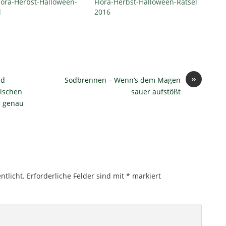
lora-Herbst-Halloween-
Flora-Herbst-Halloween-Rätsel
l
2016
»
nd
Sodbrennen – Wenn‘s dem Magen
wischen
sauer aufstößt
r genau
ntlicht.
Erforderliche Felder sind mit
*
markiert