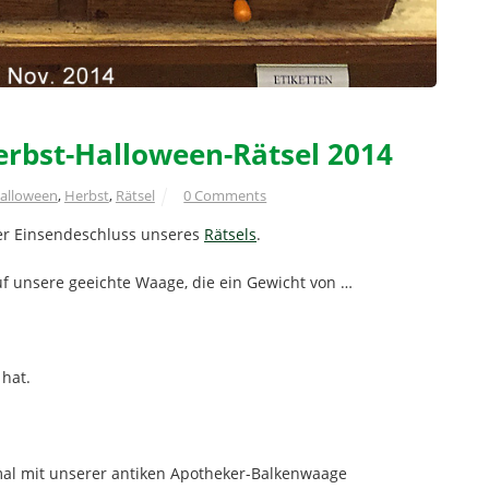
erbst-Halloween-Rätsel 2014
alloween
,
Herbst
,
Rätsel
0 Comments
der Einsendeschluss unseres
Rätsels
.
f unsere geeichte Waage, die ein Gewicht von …
hat.
mal mit unserer antiken Apotheker-Balkenwaage