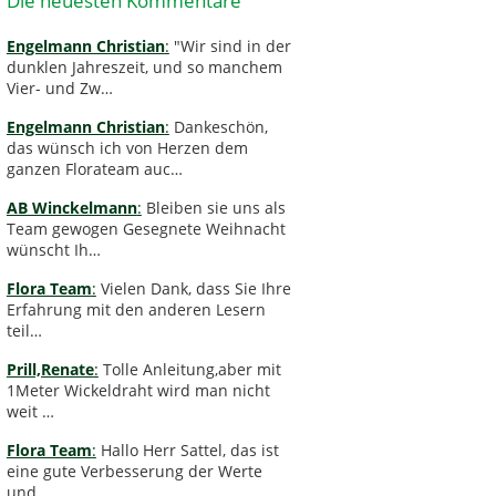
Die neuesten Kommentare
Engelmann Christian
:
"Wir sind in der
dunklen Jahreszeit, und so manchem
Vier- und Zw…
Engelmann Christian
:
Dankeschön,
das wünsch ich von Herzen dem
ganzen Florateam auc…
AB Winckelmann
:
Bleiben sie uns als
Team gewogen Gesegnete Weihnacht
wünscht Ih…
Flora Team
:
Vielen Dank, dass Sie Ihre
Erfahrung mit den anderen Lesern
teil…
Prill,Renate
:
Tolle Anleitung,aber mit
1Meter Wickeldraht wird man nicht
weit …
Flora Team
:
Hallo Herr Sattel, das ist
eine gute Verbesserung der Werte
und …