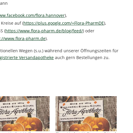
dann
www.facebook.com/flora.hannover
),
Kreise auf (
https://plus.google.com/+Flora-PharmDE
),
S (
https://www.flora-pharm.de/blog/feed/
) oder
s://www.flora-pharm.de
).
ntionellen Wegen (s.u.) während unserer Öffnungszeiten für
gistrierte Versandapotheke
auch gern Bestellungen zu.