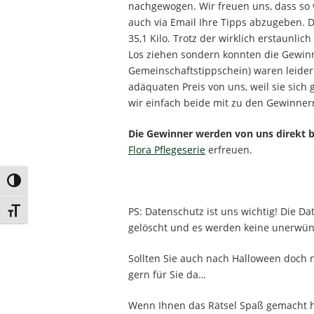
nachgewogen. Wir freuen uns, dass so 
auch via Email Ihre Tipps abzugeben. 
35,1 Kilo. Trotz der wirklich erstaunli
Los ziehen sondern konnten die Gewinne
Gemeinschaftstippschein) waren leide
adäquaten Preis von uns, weil sie sich 
wir einfach beide mit zu den Gewinner
Die Gewinner werden von uns direkt 
Flora Pflegeserie
erfreuen.
Umschalten auf hohe Kontraste
PS: Datenschutz ist uns wichtig! Die 
Schrift vergrößern
gelöscht und es werden keine unerwün
Sollten Sie auch nach Halloween doch n
gern für Sie da…
Wenn Ihnen das Rätsel Spaß gemacht h