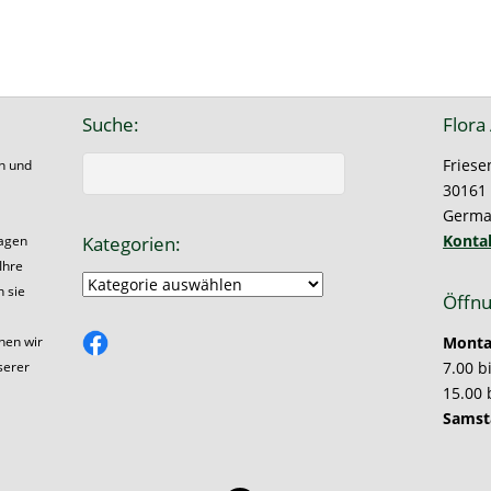
Suche:
Flora
Friese
on und
30161
Germa
Konta
Kategorien:
ragen
Ihre
Kategorien:
n sie
Öffnu
Facebook
Montag
hen wir
7.00 b
serer
15.00 
Samst