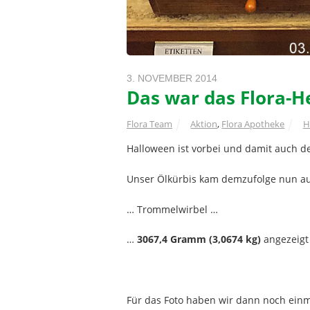
3. NOVEMBER 2014
Das war das Flora-H
Flora Team
Aktion
,
Flora Apotheke
H
Halloween ist vorbei und damit auch 
Unser Ölkürbis kam demzufolge nun au
… Trommelwirbel …
…
3067,4 Gramm (3,0674 kg)
angezeigt 
Für das Foto haben wir dann noch ein