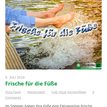
9. JULI 2019
Frische für die Füße
Flora Team
Wissenswert
Fuß
,
Hitze
,
Körperpflege
0
Comments
Im Sommer haben Ihre Füße eine Extraportion Frische