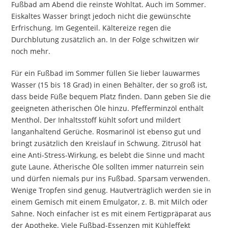
Fußbad am Abend die reinste Wohltat. Auch im Sommer.
Eiskaltes Wasser bringt jedoch nicht die gewünschte
Erfrischung. Im Gegenteil. Kältereize regen die
Durchblutung zusätzlich an. In der Folge schwitzen wir
noch mehr.
Für ein Fußbad im Sommer füllen Sie lieber lauwarmes
Wasser (15 bis 18 Grad) in einen Behälter, der so groß ist,
dass beide Füße bequem Platz finden. Dann geben Sie die
geeigneten ätherischen Öle hinzu. Pfefferminzöl enthält
Menthol. Der Inhaltsstoff kühlt sofort und mildert
langanhaltend Gerüche. Rosmarinöl ist ebenso gut und
bringt zusätzlich den Kreislauf in Schwung. Zitrusöl hat
eine Anti-Stress-Wirkung, es belebt die Sinne und macht
gute Laune. Ätherische Öle sollten immer naturrein sein
und dürfen niemals pur ins Fußbad. Sparsam verwenden.
Wenige Tropfen sind genug. Hautverträglich werden sie in
einem Gemisch mit einem Emulgator, z. B. mit Milch oder
Sahne. Noch einfacher ist es mit einem Fertigpräparat aus
der Apotheke. Viele Fußbad-Essenzen mit Kühleffekt