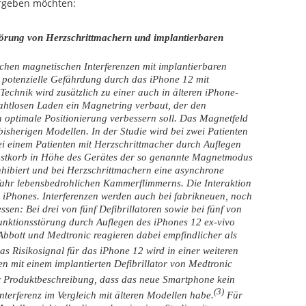
ergeben möchten:
törung von Herzschrittmachern und implantierbaren
chen magnetischen Interferenzen mit implantierbaren
e potenzielle Gefährdung durch das iPhone 12 mit
echnik wird zusätzlich zu einer auch in älteren iPhone-
htlosen Laden ein Magnetring verbaut, der den
 optimale Positionierung verbessern soll. Das Magnetfeld
 bisherigen Modellen. In der Studie wird bei zwei Patienten
bei einem Patienten mit Herzschrittmacher durch Auflegen
ustkorb in Höhe des Gerätes der so genannte Magnetmodus
inhibiert und bei Herzschrittmachern eine asynchrone
efahr lebensbedrohlichen Kammerflimmerns. Die Interaktion
s iPhones. Interferenzen werden auch bei fabrikneuen, noch
sen: Bei drei von fünf Defibrillatoren sowie bei fünf von
Funktionsstörung durch Auflegen des iPhones 12 ex-vivo
Abbott und Medtronic reagieren dabei empfindlicher als
as Risikosignal für das iPhone 12 wird in einer weiteren
n mit einem implantierten Defibrillator von Medtronic
r Produktbeschreibung, dass das neue Smartphone kein
(3)
nterferenz im Vergleich mit älteren Modellen habe.
Für