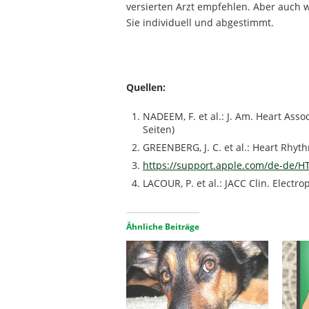
versierten Arzt empfehlen. Aber auch wi
Sie individuell und abgestimmt.
Quellen:
NADEEM, F. et al.: J. Am. Heart Asso
Seiten)
GREENBERG, J. C. et al.: Heart Rhyt
https://support.apple.com/de-de/H
LACOUR, P. et al.: JACC Clin. Electro
Ähnliche Beiträge