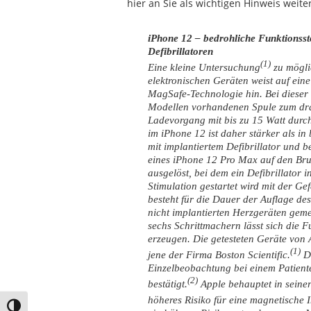
hier an Sie als wichtigen Hinweis weit
iPhone 12 – bedrohliche Funktionss
Defibrillatoren
(1)
Eine kleine Untersuchung
zu mögli
elektronischen Geräten weist auf ein
MagSafe-Technologie hin. Bei dieser T
Modellen vorhandenen Spule zum dra
Ladevorgang mit bis zu 15 Watt durch
im iPhone 12 ist daher stärker als in
mit implantiertem Defibrillator und 
eines iPhone 12 Pro Max auf den Br
ausgelöst, bei dem ein Defibrillator 
Stimulation gestartet wird mit der G
besteht für die Dauer der Auflage de
nicht implantierten Herzgeräten gemes
sechs Schrittmachern lässt sich die 
erzeugen. Die getesteten Geräte von 
(1)
jene der Firma Boston Scientific.
D
Einzelbeobachtung bei einem Patiente
(2)
bestätigt.
Apple behauptet in seine
höheres Risiko für eine magnetische I
Umschalten auf hohe Kontraste