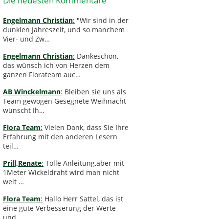
Die neuesten Kommentare
Engelmann Christian
:
"Wir sind in der
dunklen Jahreszeit, und so manchem
Vier- und Zw…
Engelmann Christian
:
Dankeschön,
das wünsch ich von Herzen dem
ganzen Florateam auc…
AB Winckelmann
:
Bleiben sie uns als
Team gewogen Gesegnete Weihnacht
wünscht Ih…
Flora Team
:
Vielen Dank, dass Sie Ihre
Erfahrung mit den anderen Lesern
teil…
Prill,Renate
:
Tolle Anleitung,aber mit
1Meter Wickeldraht wird man nicht
weit …
Flora Team
:
Hallo Herr Sattel, das ist
eine gute Verbesserung der Werte
und …