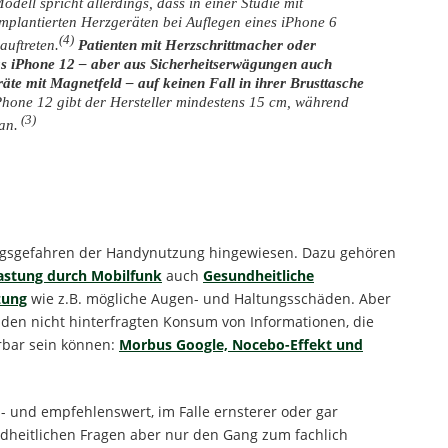
dell spricht allerdings, dass in einer Studie mit
implantierten Herzgeräten bei Auflegen eines iPhone 6
(4)
auftreten.
Patienten mit Herzschrittmacher oder
das iPhone 12 – aber aus Sicherheitserwägungen auch
te mit Magnetfeld – auf keinen Fall in ihrer Brusttasche
hone 12 gibt der Hersteller mindestens 15 cm, während
(3)
an.
tagsgefahren der Handynutzung hingewiesen. Dazu gehören
astung durch Mobilfunk
auch
Gesundheitliche
zung
wie z.B. mögliche Augen- und Haltungsschäden. Aber
 den nicht hinterfragten Konsum von Informationen, die
erbar sein können:
Morbus Google, Nocebo-Effekt und
s- und empfehlenswert, im Falle ernsterer oder gar
undheitlichen Fragen aber nur den Gang zum fachlich