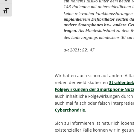
ein höheres Risiko unter dem neuen Mo
148 Patienten mit unterschiedlichen 
Schrift vergrößern
keine relevanten Funktionsstörungen 
implantiertem Defibrillator sollten 
andere Smartphones bzw. andere Gerä
tragen.
Als Mindestabstand zu dem iP
des Ladevorgangs mindestens 30 cm 
a-t 2021;
52
: 47
Wir hatten auch schon auf andere All
neben der vieldiskutierten
Strahlenbel
Folgewirkungen der Smartphone-Nut
auch inhaltliche Folgewirkungen durch
auch mal falsch oder falsch interpreti
Cyberchondrie
.
Sich zu informieren ist natürlich loben
existenzieller Fälle können wir in ges