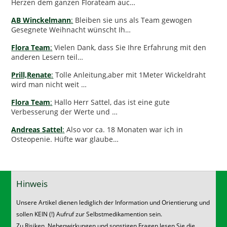
Herzen dem ganzen Florateam auc…
AB Winckelmann
:
Bleiben sie uns als Team gewogen
Gesegnete Weihnacht wünscht Ih…
Flora Team
:
Vielen Dank, dass Sie Ihre Erfahrung mit den
anderen Lesern teil…
Prill,Renate
:
Tolle Anleitung,aber mit 1Meter Wickeldraht
wird man nicht weit …
Flora Team
:
Hallo Herr Sattel, das ist eine gute
Verbesserung der Werte und …
Andreas Sattel
:
Also vor ca. 18 Monaten war ich in
Osteopenie. Hüfte war glaube…
Hinweis
Unsere Artikel dienen lediglich der Information und Orientierung und
sollen KEIN (!) Aufruf zur Selbstmedikamention sein.
Zu Risiken, Nebenwirkungen und sonstigen Fragen lesen Sie die