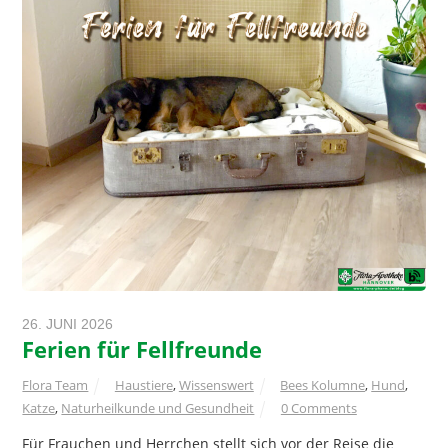
26. JUNI 2026
Ferien für Fellfreunde
Flora Team
Haustiere
,
Wissenswert
Bees Kolumne
,
Hund
,
Katze
,
Naturheilkunde und Gesundheit
0 Comments
Für Frauchen und Herrchen stellt sich vor der Reise die