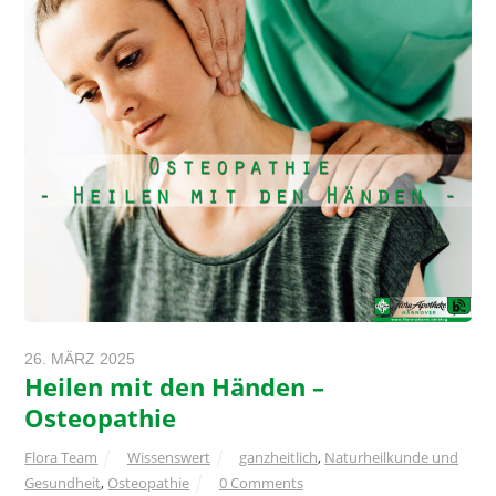
26. MÄRZ 2025
Heilen mit den Händen –
Osteopathie
Flora Team
Wissenswert
ganzheitlich
,
Naturheilkunde und
Gesundheit
,
Osteopathie
0 Comments