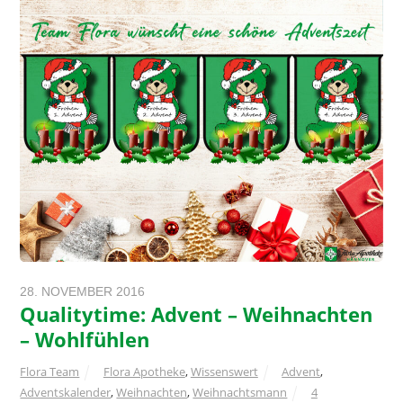
28. NOVEMBER 2016
Qualitytime: Advent – Weihnachten
– Wohlfühlen
Flora Team
Flora Apotheke
,
Wissenswert
Advent
,
Adventskalender
,
Weihnachten
,
Weihnachtsmann
4