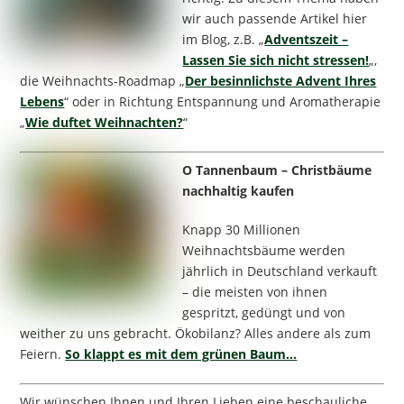
wir auch passende Artikel hier
im Blog, z.B. „
Adventszeit –
Lassen Sie sich nicht stressen!
„,
die Weihnachts-Roadmap „
Der besinnlichste Advent Ihres
Lebens
“ oder in Richtung Entspannung und Aromatherapie
„
Wie duftet Weihnachten?
“
O Tannenbaum – Christbäume
nachhaltig kaufen
Knapp 30 Millionen
Weihnachtsbäume werden
jährlich in Deutschland verkauft
– die meisten von ihnen
gespritzt, gedüngt und von
weither zu uns gebracht. Ökobilanz? Alles andere als zum
Feiern.
So klappt es mit dem grünen Baum…
Wir wünschen Ihnen und Ihren Lieben eine beschauliche,