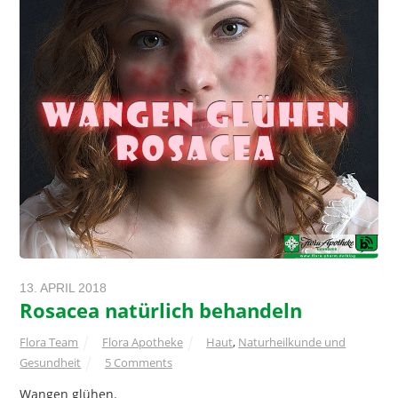
13. APRIL 2018
Rosacea natürlich behandeln
Flora Team
Flora Apotheke
Haut
,
Naturheilkunde und
Gesundheit
5 Comments
Wangen glühen.