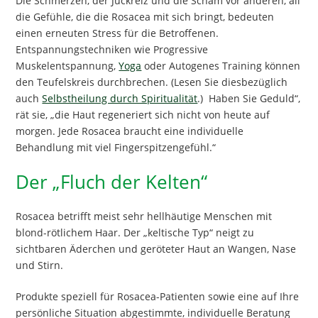
Die Schmerzen, der Juckreiz und die Scham vor anderen, all
die Gefühle, die die Rosacea mit sich bringt, bedeuten
einen erneuten Stress für die Betroffenen.
Entspannungstechniken wie Progressive
Muskelentspannung,
Yoga
oder Autogenes Training können
den Teufelskreis durchbrechen. (Lesen Sie diesbezüglich
auch
Selbstheilung durch Spiritualität
.) Haben Sie Geduld“,
rät sie, „die Haut regeneriert sich nicht von heute auf
morgen. Jede Rosacea braucht eine individuelle
Behandlung mit viel Fingerspitzengefühl.“
Der „Fluch der Kelten“
Rosacea betrifft meist sehr hellhäutige Menschen mit
blond-rötlichem Haar. Der „keltische Typ“ neigt zu
sichtbaren Äderchen und geröteter Haut an Wangen, Nase
und Stirn.
Produkte speziell für Rosacea-Patienten sowie eine auf Ihre
persönliche Situation abgestimmte, individuelle Beratung