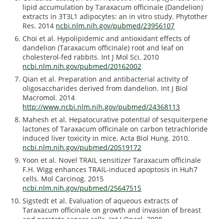
lipid accumulation by Taraxacum officinale (Dandelion)
extracts in 3T3L1 adipocytes: an in vitro study. Phytother
Res. 2014
ncbi.nlm.nih.gov/pubmed/23956107
Choi et al. Hypolipidemic and antioxidant effects of
dandelion (Taraxacum officinale) root and leaf on
cholesterol-fed rabbits. Int J Mol Sci. 2010
ncbi.nlm.nih.gov/pubmed/20162002
Qian et al. Preparation and antibacterial activity of
oligosaccharides derived from dandelion. Int J Biol
Macromol. 2014
http://www.ncbi.nlm.nih.gov/pubmed/24368113
Mahesh et al. Hepatocurative potential of sesquiterpene
lactones of Taraxacum officinale on carbon tetrachloride
induced liver toxicity in mice. Acta Biol Hung. 2010.
ncbi.nlm.nih.gov/pubmed/20519172
Yoon et al. Novel TRAIL sensitizer Taraxacum officinale
F.H. Wigg enhances TRAIL-induced apoptosis in Huh7
cells. Mol Carcinog. 2015
ncbi.nlm.nih.gov/pubmed/25647515
Sigstedt et al. Evaluation of aqueous extracts of
Taraxacum officinale on growth and invasion of breast