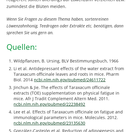
zumindest die Blüten meiden.
Wenn Sie Fragen zu diesem Thema haben, sortenreinen
Löwenzahnhonig, Teedrogen oder Extrakte etc. benötigen, dann
sprechen Sie uns gern an.
Quellen:
Wildpflanzen, B. Ursing, BLV Bestimmungsbuch, 1966
Li et al. Antidepressant effects of the water extract from
Taraxacum officinale leaves and roots in mice. Pharm
Biol. 2014
ncbi.nlm.nih.gov/pubmed/24611722
Jinchun & Jie. The effects of Taraxacum officinale
extracts (TOE) supplementation on physical fatigue in
mice. Afr J Tradit Complement Altern Med. 2011.
ncbi.nlm.nih.gov/pubmed/22238492
Lee et al. Effects of Taraxacum officinale on fatigue and
immunological parameters in mice. Molecules. 2012.
ncbi.nlm.nih.gov/pubmed/23135630
González-Castejón et al. Reduction of adipogenesis and