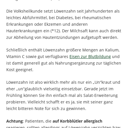
Die Volksheilkunde setzt Löwenzahn seit Jahrhunderten als
leichtes Abführmittel, bei Diabetes, bei rheumatischen
Erkrankungen oder Ekzemen und anderen
Hauterkrankungen ein (*12). Der Milchsaft kann auch direkt
zur Abheilung von Hautentzündungen aufgetupft werden.
Schließlich enthält Löwenzahn größere Mengen an Kalium,
Vitamin C sowie gut verfügbares
Eisen zur Blutbildung
und
ist damit generell gut als Nahrungsergänzung zur täglichen
Kost geeignet.
Löwenzahn ist also wirklich mehr als nur ein „Un“kraut und
eher „un“glaublich vielseitig einsetzbar. Gerade jetzt im
Frühling können Sie ihn einfach mal als Salat-Erweiterung
probieren. Vielleicht schafft er es ja, sie mit seiner ganz
leicht bitteren Note für sich zu gewinnen.
Achtung
: Patienten, die
auf Korbblütler allergisch
reagieren, sollten allerdings auf Löwenzahn verzichten bzw.