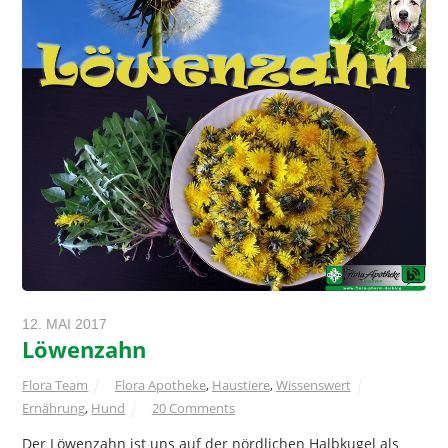
12. MAI 2017
Löwenzahn
Flora Team
Flora Apotheke
,
Haustiere
,
Wissenswert
Ernährung
,
Hund
20 Comments
Der Löwenzahn ist uns auf der nördlichen Halbkugel als