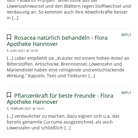
sein – etwa im Frühjahr. Bitterstoffe aus der
Löwenzahnwurzel und den Blättern regen Stoffwechsel und
Verdauung an. So kommen auch Ihre Abwehrkräfte besser
in […]
REPLY
Rosacea natürlich behandeln - Flora
Apotheke Hannover
9. JUNI 2021 @ 10:50
[…] Leber empfiehlt sie „Kräuter mit einem hohen Anteil an
Bitterstoffen. Artischocke, Brennnessel, Löwenzahn und
Mariendistel haben eine reinigende und entschlackende
Wirkung.“ Kapseln, Tees und Tinkturen […]
REPLY
Pflanzenkraft für beste Freunde - Flora
Apotheke Hannover
5. FEBRUAR 2021 @ 10:41
[…] verdaulicher zu machen, dazu eignen sich u.a. das
bereits genannte Curcuma ausgezeichnet, als auch
Löwenzahn und schließlich […]