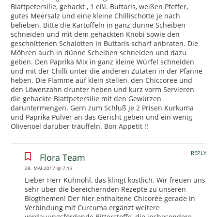
Blattpetersilie, gehackt , 1 eßl. Buttaris, weißen Pfeffer,
gutes Meersalz und eine kleine Chillischotte je nach
belieben. Bitte die Kartoffeln in ganz dünne Scheiben
schneiden und mit dem gehackten Knobi sowie den
geschnittenen Schalotten in Buttaris scharf anbraten. Die
Möhren auch in dünne Scheiben schneiden und dazu
geben. Den Paprika Mix in ganz kleine Würfel schneiden
und mit der Chilli unter die anderen Zutaten in der Pfanne
heben. Die Flamme auf klein stellen, den Chiccoree und
den Löwenzahn drunter heben und kurz vorm Servieren
die gehackte Blattpetersilie mit den Gewürzen
daruntermengen. Gern zum Schluß je 2 Prisen Kurkuma
und Paprika Pulver an das Gericht geben und ein wenig
Olivenoel darüber träuffeln. Bon Appetit !!
REPLY
Flora Team
28. MAI 2017 @ 7:13
Lieber Herr Kühnöhl, das klingt köstlich. Wir freuen uns
sehr über die bereichernden Rezepte zu unseren
Blogthemen! Der hier enthaltene Chicorée gerade in
Verbindung mit Curcuma ergänzt weitere
verdauungsfördende Bitterstoffe, die insbesondere