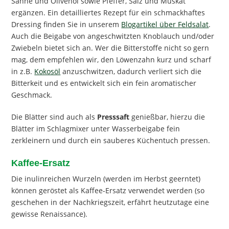
Sahne und Olivenöl sowie Pfeffer, Salz und Muskat
ergänzen. Ein detailliertes Rezept für ein schmackhaftes
Dressing finden Sie in unserem
Blogartikel über Feldsalat
.
Auch die Beigabe von angeschwitzten Knoblauch und/oder
Zwiebeln bietet sich an. Wer die Bitterstoffe nicht so gern
mag, dem empfehlen wir, den Löwenzahn kurz und scharf
in z.B.
Kokosöl
anzuschwitzen, dadurch verliert sich die
Bitterkeit und es entwickelt sich ein fein aromatischer
Geschmack.
Die Blätter sind auch als
Presssaft
genießbar, hierzu die
Blätter im Schlagmixer unter Wasserbeigabe fein
zerkleinern und durch ein sauberes Küchentuch pressen.
Kaffee-Ersatz
Die inulinreichen Wurzeln (werden im Herbst geerntet)
können geröstet als Kaffee-Ersatz verwendet werden (so
geschehen in der Nachkriegszeit, erfährt heutzutage eine
gewisse Renaissance).