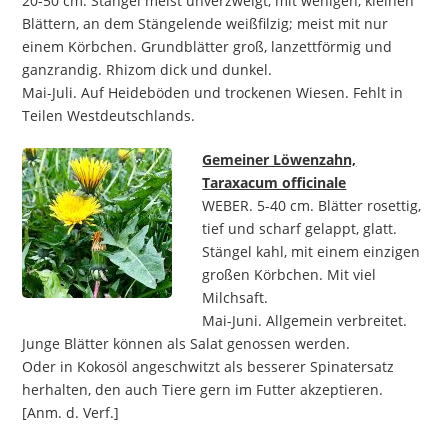
20-50 cm. Stängel meist unverzweigt, mit wenigen, kleinen
Blättern, an dem Stängelende weißfilzig; meist mit nur
einem Körbchen. Grundblätter groß, lanzettförmig und
ganzrandig. Rhizom dick und dunkel.
Mai-Juli. Auf Heideböden und trockenen Wiesen. Fehlt in
Teilen Westdeutschlands.
Gemeiner Löwenzahn,
Taraxacum officinale
WEBER. 5-40 cm. Blätter rosettig,
tief und scharf gelappt, glatt.
Stängel kahl, mit einem einzigen
großen Körbchen. Mit viel
Milchsaft.
Mai-Juni. Allgemein verbreitet.
Junge Blätter können als Salat genossen werden.
Oder in Kokosöl angeschwitzt als besserer Spinatersatz
herhalten, den auch Tiere gern im Futter akzeptieren.
[Anm. d. Verf.]