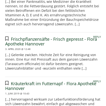
[…] Bei einer Pankreatitis, wie Mediziner die Krankheit
nennen, ist die Fettverdauung gestört. Folglich entsteht bei
vielen Betroffenen ein Defizit bei den fettlöslichen
Vitaminen A, D, E und K. Als ernährungstechnische
Maßnahme bei einer Entzündung der Bauchspeicheldrüse
eignet sich auch hervorragend Löwenzahn. […]
REPLY
Frischpflanzensäfte - Frisch gepresst - Flora
Apotheke Hannover
3. APRIL 2020 @ 12:48
[…] Gelenke zwicken. Höchste Zeit für eine Reinigung von
innen. Eine Kur mit Presssaft aus dem ganzen Löwenzahn
(Taraxacum officinale) ist dafür bestens geeignet.
Löwenzahnblätter und -wurzeln enthalten viele […]
REPLY
Kräuterkraft im Futternapf - Flora Apotheke
Hannover
1. JUNI 2019 @ 10:43
[…] hervorragend wirksam zur Leberfunktionsförderung hat
sich Löwenzahn bewährt, einfach gut abgewaschen und