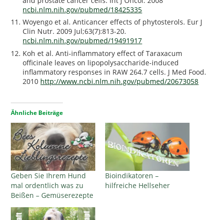
and prostate cancer cells. Int J Oncol. 2008
ncbi.nlm.nih.gov/pubmed/18425335
Woyengo et al. Anticancer effects of phytosterols. Eur J
Clin Nutr. 2009 Jul;63(7):813-20.
ncbi.nlm.nih.gov/pubmed/19491917
Koh et al. Anti-inflammatory effect of Taraxacum
officinale leaves on lipopolysaccharide-induced
inflammatory responses in RAW 264.7 cells. J Med Food.
2010
http://www.ncbi.nlm.nih.gov/pubmed/20673058
Ähnliche Beiträge
Geben Sie Ihrem Hund
Bioindikatoren –
mal ordentlich was zu
hilfreiche Hellseher
Beißen – Gemüserezepte