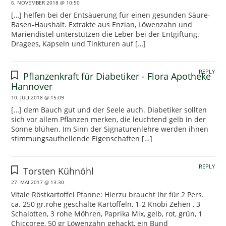
6. NOVEMBER 2018 @ 10:50
[…] helfen bei der Entsäuerung für einen gesunden Säure-
Basen-Haushalt. Extrakte aus Enzian, Löwenzahn und
Mariendistel unterstützen die Leber bei der Entgiftung.
Dragees, Kapseln und Tinkturen auf […]
REPLY
Pflanzenkraft für Diabetiker - Flora Apotheke
Hannover
10. JULI 2018 @ 15:09
[…] dem Bauch gut und der Seele auch. Diabetiker sollten
sich vor allem Pflanzen merken, die leuchtend gelb in der
Sonne blühen. Im Sinn der Signaturenlehre werden ihnen
stimmungsaufhellende Eigenschaften […]
REPLY
Torsten Kühnöhl
27. MAI 2017 @ 13:30
Vitale Röstkartoffel Pfanne: Hierzu braucht Ihr für 2 Pers.
ca. 250 gr.rohe geschälte Kartoffeln, 1-2 Knobi Zehen , 3
Schalotten, 3 rohe Möhren, Paprika Mix, gelb, rot, grün, 1
Chiccoree, 50 gr Löwenzahn gehackt, ein Bund