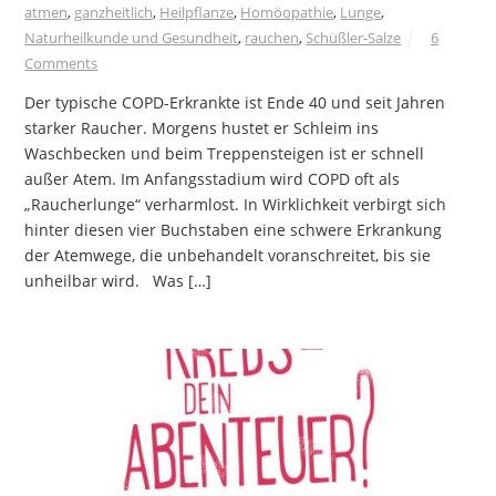
atmen
,
ganzheitlich
,
Heilpflanze
,
Homöopathie
,
Lunge
,
Naturheilkunde und Gesundheit
,
rauchen
,
Schüßler-Salze
6
Comments
Der typische COPD-Erkrankte ist Ende 40 und seit Jahren
starker Raucher. Morgens hustet er Schleim ins
Waschbecken und beim Treppensteigen ist er schnell
außer Atem. Im Anfangsstadium wird COPD oft als
„Raucherlunge“ verharmlost. In Wirklichkeit verbirgt sich
hinter diesen vier Buchstaben eine schwere Erkrankung
der Atemwege, die unbehandelt voranschreitet, bis sie
unheilbar wird. Was […]