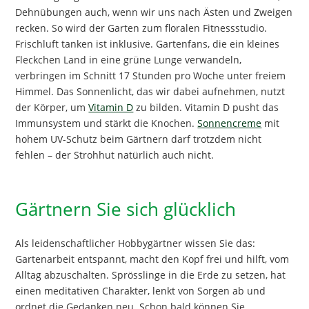
Dehnübungen auch, wenn wir uns nach Ästen und Zweigen
recken. So wird der Garten zum floralen Fitnessstudio.
Frischluft tanken ist inklusive. Gartenfans, die ein kleines
Fleckchen Land in eine grüne Lunge verwandeln,
verbringen im Schnitt 17 Stunden pro Woche unter freiem
Himmel. Das Sonnenlicht, das wir dabei aufnehmen, nutzt
der Körper, um
Vitamin D
zu bilden. Vitamin D pusht das
Immunsystem und stärkt die Knochen.
Sonnencreme
mit
hohem UV-Schutz beim Gärtnern darf trotzdem nicht
fehlen – der Strohhut natürlich auch nicht.
Gärtnern Sie sich glücklich
Als leidenschaftlicher Hobbygärtner wissen Sie das:
Gartenarbeit entspannt, macht den Kopf frei und hilft, vom
Alltag abzuschalten. Sprösslinge in die Erde zu setzen, hat
einen meditativen Charakter, lenkt von Sorgen ab und
ordnet die Gedanken neu. Schon bald können Sie