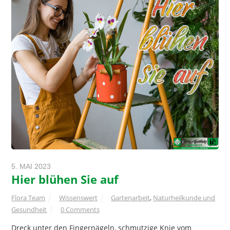
5. MAI 2023
Hier blühen Sie auf
Flora Team
Wissenswert
Gartenarbeit
,
Naturheilkunde und
Gesundheit
0 Comments
Dreck unter den Fingernägeln, schmutzige Knie vom