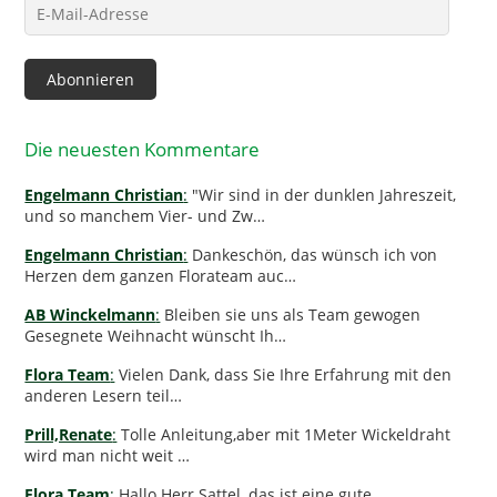
E-
Mail-
Adresse
Abonnieren
Die neuesten Kommentare
Engelmann Christian
:
"Wir sind in der dunklen Jahreszeit,
und so manchem Vier- und Zw…
Engelmann Christian
:
Dankeschön, das wünsch ich von
Herzen dem ganzen Florateam auc…
AB Winckelmann
:
Bleiben sie uns als Team gewogen
Gesegnete Weihnacht wünscht Ih…
Flora Team
:
Vielen Dank, dass Sie Ihre Erfahrung mit den
anderen Lesern teil…
Prill,Renate
:
Tolle Anleitung,aber mit 1Meter Wickeldraht
wird man nicht weit …
Flora Team
:
Hallo Herr Sattel, das ist eine gute