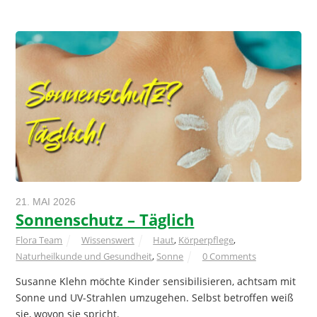
21. MAI 2026
Sonnenschutz – Täglich
Flora Team
Wissenswert
Haut
,
Körperpflege
,
Naturheilkunde und Gesundheit
,
Sonne
0 Comments
Susanne Klehn möchte Kinder sensibilisieren, achtsam mit
Sonne und UV-Strahlen umzugehen. Selbst betroffen weiß
sie, wovon sie spricht.