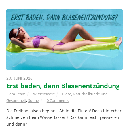
23. JUNI 2026
Erst baden, dann Blasenentzündung
Flora Team
Wissenswert
Blase
,
Naturheilkunde und
Gesundheit
,
Sonne
0 Comments
Die Freibadsaison beginnt. Ab in die Fluten! Doch hinterher
Schmerzen beim Wasserlassen? Das kann leicht passieren –
und dann?