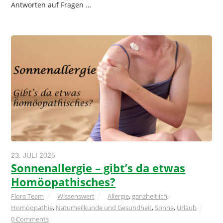
Antworten auf Fragen …
23. JULI 2025
Sonnenallergie – gibt’s da etwas
Homöopathisches?
Flora Team
Wissenswert
Allergie
,
ganzheitlich
,
Homöopathie
,
Naturheilkunde und Gesundheit
,
Sonne
,
Urlaub
0 Comments