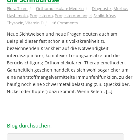
Flora Team
Orthomolekulare Medizin
Diagnostik
,
Morbus
Hashimoto
,
Progesteron
,
Progesteronmangel
,
Schilddrüse
,
Thyroxin
,
Vitamin D
16 Comments
Neue Sichtweisen und neue Fragen deuten auch am
Beispiel dieser fast schon als Volkskrankheit zu
bezeichnenden Krankheit auf die Notwendigkeit
interdisziplinärer, komplexer Lösungsansätze und die
Berücksichtigung Orthomolekularer Therapiemethoden.
Ganzheitlich gesehen handelt es sich wohl sogar eher um
eine nährstoffmangelvermittelte Immunfehlfunktion, zu der
häufig noch eine Schwermetallbelastung (z.B. Quecksilber,
Nickel oder Kupfer) dazu kommt. Wenn Selen-, […]
Blog durchsuchen:
Search