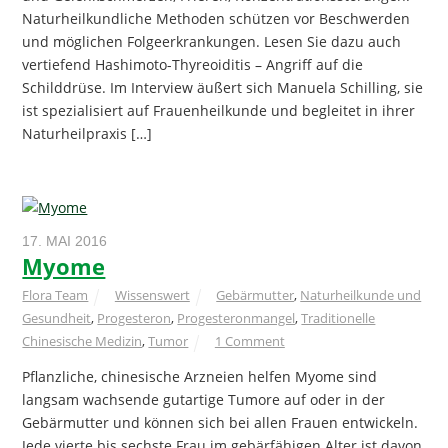
Naturheilkundliche Methoden schützen vor Beschwerden
und möglichen Folgeerkrankungen. Lesen Sie dazu auch
vertiefend Hashimoto-Thyreoiditis – Angriff auf die
Schilddrüse. Im Interview äußert sich Manuela Schilling, sie
ist spezialisiert auf Frauenheilkunde und begleitet in ihrer
Naturheilpraxis […]
17. MAI 2016
Myome
Flora Team
Wissenswert
Gebärmutter
,
Naturheilkunde und
Gesundheit
,
Progesteron
,
Progesteronmangel
,
Traditionelle
Chinesische Medizin
,
Tumor
1 Comment
Pflanzliche, chinesische Arzneien helfen Myome sind
langsam wachsende gutartige Tumore auf oder in der
Gebärmutter und können sich bei allen Frauen entwickeln.
Jede vierte bis sechste Frau im gebärfähigen Alter ist davon