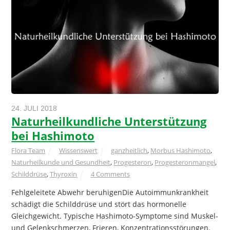
24. JULI 2018
Naturheilkundliche Unterstützung
bei Hashimoto
Flora Team
Wissenswert
ganzheitlich
,
Morbus Hashimoto
,
Naturheilkunde und Gesundheit
,
Progesteron
,
Progesteronmangel
,
Schilddrüse
,
Thyroxin
4 Comments
Fehlgeleitete Abwehr beruhigenDie Autoimmunkrankheit
schädigt die Schilddrüse und stört das hormonelle
Gleichgewicht. Typische Hashimoto-Symptome sind Muskel-
und Gelenkschmerzen, Frieren, Konzentrationsstörungen.