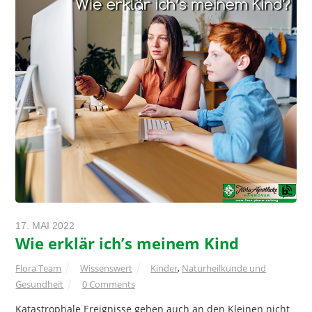
17. MAI 2022
Wie erklär ich’s meinem Kind
Flora Team
Wissenswert
Kinder
,
Naturheilkunde und
Gesundheit
0 Comments
Katastrophale Ereignisse gehen auch an den Kleinen nicht