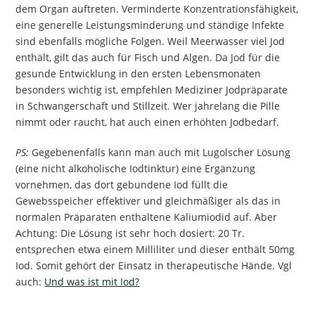
dem Organ auftreten. Verminderte Konzentrationsfähigkeit,
eine generelle Leistungsminderung und ständige Infekte
sind ebenfalls mögliche Folgen. Weil Meerwasser viel Jod
enthält, gilt das auch für Fisch und Algen. Da Jod für die
gesunde Entwicklung in den ersten Lebensmonaten
besonders wichtig ist, empfehlen Mediziner Jodpräparate
in Schwangerschaft und Stillzeit. Wer jahrelang die Pille
nimmt oder raucht, hat auch einen erhöhten Jodbedarf.
PS:
Gegebenenfalls kann man auch mit Lugolscher Lösung
(eine nicht alkoholische Iodtinktur) eine Ergänzung
vornehmen, das dort gebundene Iod füllt die
Gewebsspeicher effektiver und gleichmäßiger als das in
normalen Präparaten enthaltene Kaliumiodid auf. Aber
Achtung: Die Lösung ist sehr hoch dosiert: 20 Tr.
entsprechen etwa einem Milliliter und dieser enthält 50mg
Iod. Somit gehört der Einsatz in therapeutische Hände. Vgl
auch:
Und was ist mit Iod?