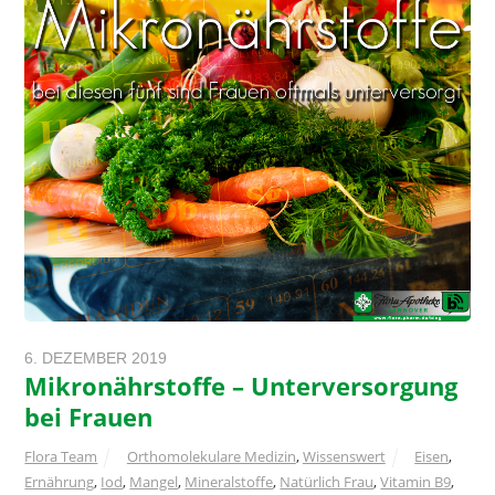
6. DEZEMBER 2019
Mikronährstoffe – Unterversorgung
bei Frauen
Flora Team
Orthomolekulare Medizin
,
Wissenswert
Eisen
,
Ernährung
,
Iod
,
Mangel
,
Mineralstoffe
,
Natürlich Frau
,
Vitamin B9
,