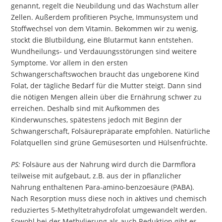
genannt, regelt die Neubildung und das Wachstum aller
Zellen. Außerdem profitieren Psyche, Immunsystem und
Stoffwechsel von dem Vitamin. Bekommen wir zu wenig,
stockt die Blutbildung, eine Blutarmut kann entstehen.
Wundheilungs- und Verdauungsstörungen sind weitere
Symptome. Vor allem in den ersten
Schwangerschaftswochen braucht das ungeborene Kind
Folat, der tägliche Bedarf für die Mutter steigt. Dann sind
die nötigen Mengen allein über die Ernährung schwer zu
erreichen. Deshalb sind mit Aufkommen des
Kinderwunsches, spätestens jedoch mit Beginn der
Schwangerschaft, Folsäurepräparate empfohlen. Natürliche
Folatquellen sind grüne Gemüsesorten und Hülsenfrüchte.
PS:
Folsäure aus der Nahrung wird durch die Darmflora
teilweise mit aufgebaut, z.B. aus der in pflanzlicher
Nahrung enthaltenen Para-amino-benzoesäure (PABA).
Nach Resorption muss diese noch in aktives und chemisch
reduziertes 5-Methyltetrahydrofolat umgewandelt werden.
Sowohl bei der Methylierung als auch Reduktion gibt es