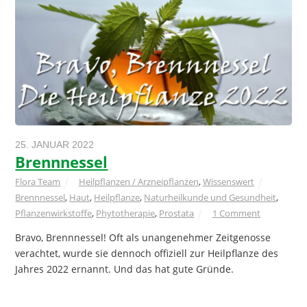
25. JANUAR 2022
Brennnessel
Flora Team
Heilpflanzen / Arzneipflanzen
,
Wissenswert
Brennnessel
,
Haut
,
Heilpflanze
,
Naturheilkunde und Gesundheit
,
Pflanzenwirkstoffe
,
Phytotherapie
,
Prostata
1 Comment
Bravo, Brennnessel! Oft als unangenehmer Zeitgenosse
verachtet, wurde sie dennoch offiziell zur Heilpflanze des
Jahres 2022 ernannt. Und das hat gute Gründe.