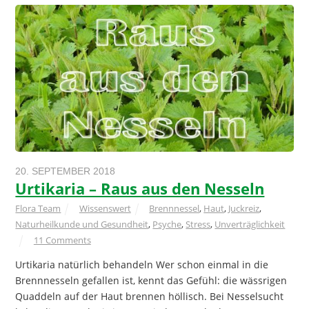
20. SEPTEMBER 2018
Urtikaria – Raus aus den Nesseln
Flora Team
Wissenswert
Brennnessel
,
Haut
,
Juckreiz
,
Naturheilkunde und Gesundheit
,
Psyche
,
Stress
,
Unverträglichkeit
11 Comments
Urtikaria natürlich behandeln Wer schon einmal in die
Brennnesseln gefallen ist, kennt das Gefühl: die wässrigen
Quaddeln auf der Haut brennen höllisch. Bei Nesselsucht