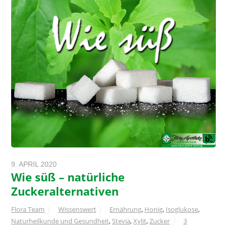
9. APRIL 2020
Wie süß – natürliche
Zuckeralternativen
Flora Team
Wissenswert
Ernährung
,
Honig
,
Isoglukose
,
Naturheilkunde und Gesundheit
,
Stevia
,
Xylit
,
Zucker
3