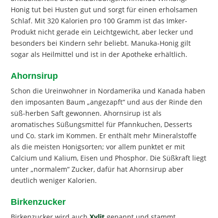
Honig tut bei Husten gut und sorgt für einen erholsamen
Schlaf. Mit 320 Kalorien pro 100 Gramm ist das Imker-
Produkt nicht gerade ein Leichtgewicht, aber lecker und
besonders bei Kindern sehr beliebt. Manuka-Honig gilt
sogar als Heilmittel und ist in der Apotheke erhältlich.
Ahornsirup
Schon die Ureinwohner in Nordamerika und Kanada haben
den imposanten Baum „angezapft“ und aus der Rinde den
süß-herben Saft gewonnen. Ahornsirup ist als
aromatisches Süßungsmittel für Pfannkuchen, Desserts
und Co. stark im Kommen. Er enthält mehr Mineralstoffe
als die meisten Honigsorten; vor allem punktet er mit
Calcium und Kalium, Eisen und Phosphor. Die Süßkraft liegt
unter „normalem“ Zucker, dafür hat Ahornsirup aber
deutlich weniger Kalorien.
Birkenzucker
Birkenzucker wird auch
Xylit
genannt und stammt