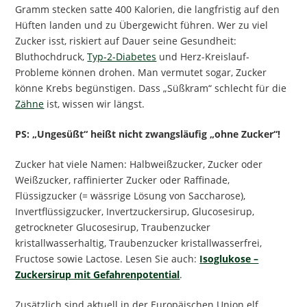
Gramm stecken satte 400 Kalorien, die langfristig auf den
Hüften landen und zu Übergewicht führen. Wer zu viel
Zucker isst, riskiert auf Dauer seine Gesundheit:
Bluthochdruck,
Typ-2-Diabetes
und Herz-Kreislauf-
Probleme können drohen. Man vermutet sogar, Zucker
könne Krebs begünstigen. Dass „Süßkram“ schlecht für die
Zähne
ist, wissen wir längst.
PS: „Ungesüßt“ heißt nicht zwangsläufig „ohne Zucker“!
Zucker hat viele Namen: Halbweißzucker, Zucker oder
Weißzucker, raffinierter Zucker oder Raffinade,
Flüssigzucker (= wässrige Lösung von Saccharose),
Invertflüssigzucker, Invertzuckersirup, Glucosesirup,
getrockneter Glucosesirup, Traubenzucker
kristallwasserhaltig, Traubenzucker kristallwasserfrei,
Fructose sowie Lactose. Lesen Sie auch:
Isoglukose –
Zuckersirup mit Gefahrenpotential
.
Zusätzlich sind aktuell in der Europäischen Union elf