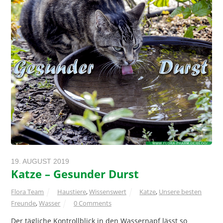
19. AUGUST 2019
Katze – Gesunder Durst
Flora Team
Haustiere
,
Wissenswert
Katze
,
Unsere besten
Freunde
,
Wasser
0 Comments
Der tägliche Kontrollblick in den Wassernapf lässt so