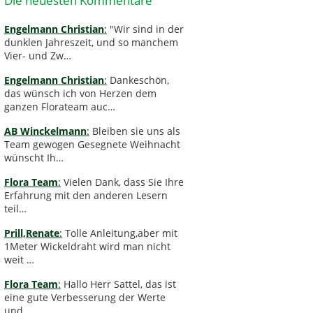
Die neuesten Kommentare
Engelmann Christian
:
"Wir sind in der
dunklen Jahreszeit, und so manchem
Vier- und Zw…
Engelmann Christian
:
Dankeschön,
das wünsch ich von Herzen dem
ganzen Florateam auc…
AB Winckelmann
:
Bleiben sie uns als
Team gewogen Gesegnete Weihnacht
wünscht Ih…
Flora Team
:
Vielen Dank, dass Sie Ihre
Erfahrung mit den anderen Lesern
teil…
Prill,Renate
:
Tolle Anleitung,aber mit
1Meter Wickeldraht wird man nicht
weit …
Flora Team
:
Hallo Herr Sattel, das ist
eine gute Verbesserung der Werte
und …