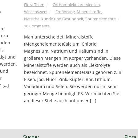
Flora Team
Orthomolekulare Medizin
,
s
Wissenswert
Ernährung
,
Mineralstoffe
,
Naturheilkunde und Gesundheit
,
Spurenelemente
16 Comments
m-
h zu
Man unterscheidet: Mineralstoffe
anden
(Mengenelemente)Calcium, Chlorid,
ls
Magnesium, Natrium und Kalium sind in
tigt und
größeren Mengen im Körper vorhanden. Diese
 werden.
Mineralstoffe werden auch als Elektrolyte
 und
bezeichnet. SpurenelementeDazu gehören z. B.
r
Eisen, Jod, Fluor, Zink, Kupfer, Bor, Lithium,
r […]
Vanadium und Selen. Sie werden nur in sehr
geringer Menge benötigt. PS: Wir möchten Sie
an dieser Stelle auch auf unser […]
Suche:
Flora