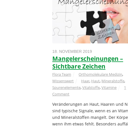
18. NOVEMBER 2019
Mangelerscheinungen –
Sichtbare Zeichen
Flora Team
Orthomolekulare Medizin
,
Wissenswert
Haar
,
Haut
,
Mineralstoffe
,
Spurenelemente
,
Vitalstoffe
,
Vitamine
1
Comment
Veränderungen an Haut, Haaren und N
sind typische Signale, wenn es an Vita
und Mineralstoffen mangelt. Der Körper
wenn ihm etwas fehlt. Besonders auffäl