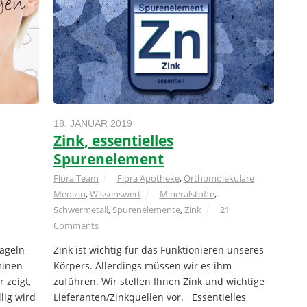
18. JANUAR 2019
Zink, essentielles
Spurenelement
Flora Team
Flora Apotheke
,
Orthomolekulare
Medizin
,
Wissenswert
Mineralstoffe
,
Schwermetall
,
Spurenelemente
,
Zink
21
Comments
ägeln
Zink ist wichtig für das Funktionieren unseres
minen
Körpers. Allerdings müssen wir es ihm
 zeigt,
zuführen. Wir stellen Ihnen Zink und wichtige
lig wird
Lieferanten/Zinkquellen vor. Essentielles