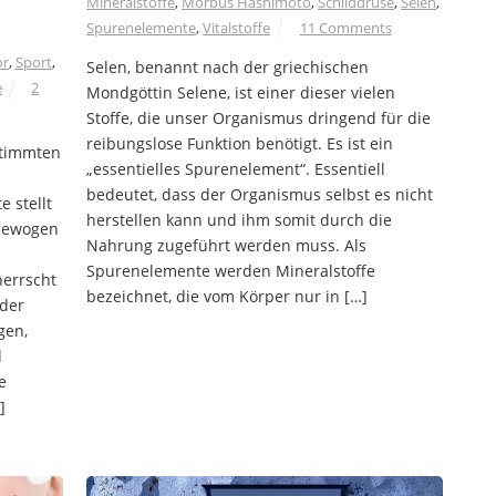
Mineralstoffe
,
Morbus Hashimoto
,
Schilddrüse
,
Selen
,
Spurenelemente
,
Vitalstoffe
11 Comments
or
,
Sport
,
Selen, benannt nach der griechischen
e
2
Mondgöttin Selene, ist einer dieser vielen
Stoffe, die unser Organismus dringend für die
reibungslose Funktion benötigt. Es ist ein
stimmten
„essentielles Spurenelement“. Essentiell
bedeutet, dass der Organismus selbst es nicht
 stellt
herstellen kann und ihm somit durch die
sgewogen
Nahrung zugeführt werden muss. Als
Spurenelemente werden Mineralstoffe
errscht
bezeichnet, die vom Körper nur in […]
der
gen,
d
e
]