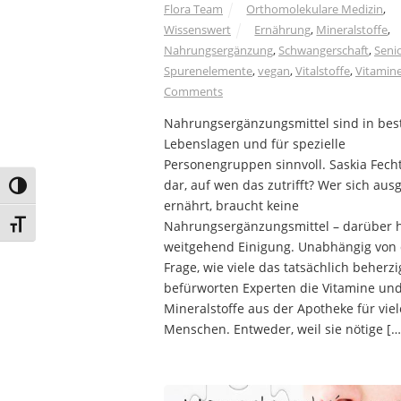
Flora Team
Orthomolekulare Medizin
,
Wissenswert
Ernährung
,
Mineralstoffe
,
Nahrungsergänzung
,
Schwangerschaft
,
Seni
Spurenelemente
,
vegan
,
Vitalstoffe
,
Vitamin
Comments
Nahrungsergänzungsmittel sind in be
Lebenslagen und für spezielle
Personengruppen sinnvoll. Saskia Fechte
dar, auf wen das zutrifft? Wer sich au
Umschalten auf hohe Kontraste
ernährt, braucht keine
Nahrungsergänzungsmittel – darüber h
Schrift vergrößern
weitgehend Einigung. Unabhängig von 
Frage, wie viele das tatsächlich beherzi
befürworten Experten die Vitamine un
Mineralstoffe aus der Apotheke für viel
Menschen. Entweder, weil sie nötige […