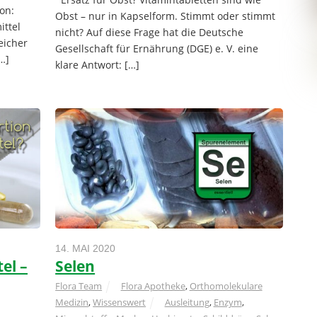
ion:
Obst – nur in Kapselform. Stimmt oder stimmt
ttel
nicht? Auf diese Frage hat die Deutsche
eicher
Gesellschaft für Ernährung (DGE) e. V. eine
…]
klare Antwort: […]
14. MAI 2020
el –
Selen
Flora Team
Flora Apotheke
,
Orthomolekulare
Medizin
,
Wissenswert
Ausleitung
,
Enzym
,