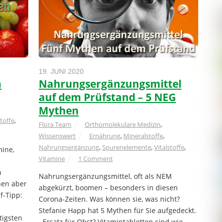
19. JUNI 2020
n
Nahrungsergänzungsmittel
auf dem Prüfstand – 5 NEG
Mythen
stoffe
,
Flora Team
Orthomolekulare Medizin
,
Wissenswert
Ernährung
,
Mineralstoffe
,
Nahrungsergänzung
,
Spurenelemente
,
Vitalstoffe
,
mine,
Vitamine
1 Comment
m
n
Nahrungsergänzungsmittel, oft als NEM
nen aber
abgekürzt, boomen – besonders in diesen
f-Tipp:
Corona-Zeiten. Was können sie, was nicht?
Stefanie Happ hat 5 Mythen für Sie aufgedeckt.
tigsten
Ersatz für Obst? Vitamintabletten sind wie