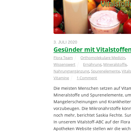
3. JULI 2020
Gesünder mit Vitalstoffe
Flora Team
Orthomolekulare Medizin
,
Wissenswert
Ernährung
,
Mineralstoffe
,
Nahrungsergänzung
,
Spurenelemente
,
Vital
Vitamine
1 Comment
Die meisten Menschen setzen auf Vita
Mineralstoffe und Spurenelemente, u
Mangelerscheinungen und Krankheite
vorzubeugen. Die Mikronährstoffe kön
noch mehr, berichtet Saskia Fechte. Sur
In unserem Vitalstoff-ABC auf der Flora
Apotheken Website stellen wir die wich