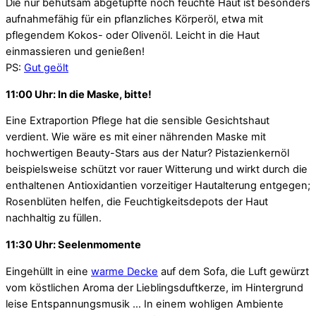
Die nur behutsam abgetupfte noch feuchte Haut ist besonders
aufnahmefähig für ein pflanzliches Körperöl, etwa mit
pflegendem Kokos- oder Olivenöl. Leicht in die Haut
einmassieren und genießen!
PS:
Gut geölt
11:00 Uhr: In die Maske, bitte!
Eine Extraportion Pflege hat die sensible Gesichtshaut
verdient. Wie wäre es mit einer nährenden Maske mit
hochwertigen Beauty-Stars aus der Natur? Pistazienkernöl
beispielsweise schützt vor rauer Witterung und wirkt durch die
enthaltenen Antioxidantien vorzeitiger Hautalterung entgegen;
Rosenblüten helfen, die Feuchtigkeitsdepots der Haut
nachhaltig zu füllen.
11:30 Uhr: Seelenmomente
Eingehüllt in eine
warme Decke
auf dem Sofa, die Luft gewürzt
vom köstlichen Aroma der Lieblingsduftkerze, im Hintergrund
leise Entspannungsmusik … In einem wohligen Ambiente