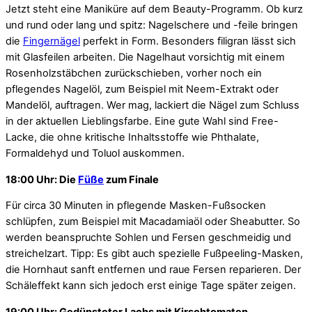
Jetzt steht eine Maniküre auf dem Beauty-Programm. Ob kurz
und rund oder lang und spitz: Nagelschere und -feile bringen
die
Fingernägel
perfekt in Form. Besonders filigran lässt sich
mit Glasfeilen arbeiten. Die Nagelhaut vorsichtig mit einem
Rosenholzstäbchen zurückschieben, vorher noch ein
pflegendes Nagelöl, zum Beispiel mit Neem-Extrakt oder
Mandelöl, auftragen. Wer mag, lackiert die Nägel zum Schluss
in der aktuellen Lieblingsfarbe. Eine gute Wahl sind Free-
Lacke, die ohne kritische Inhaltsstoffe wie Phthalate,
Formaldehyd und Toluol auskommen.
18:00 Uhr: Die
Füße
zum Finale
Für circa 30 Minuten in pflegende Masken-Fußsocken
schlüpfen, zum Beispiel mit Macadamiaöl oder Sheabutter. So
werden beanspruchte Sohlen und Fersen geschmeidig und
streichelzart. Tipp: Es gibt auch spezielle Fußpeeling-Masken,
die Hornhaut sanft entfernen und raue Fersen reparieren. Der
Schäleffekt kann sich jedoch erst einige Tage später zeigen.
19:00 Uhr: Gedünsteter Lachs mit Kirschtomaten