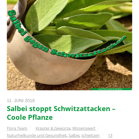
11. JUNI 2018
Salbei stoppt Schwitzattacken –
Coole Pflanze
Flora Team
Kräuter & Gewürze
,
Wissenswert
Naturheilkunde und Gesundheit
,
Salbei
,
schwitzen
13