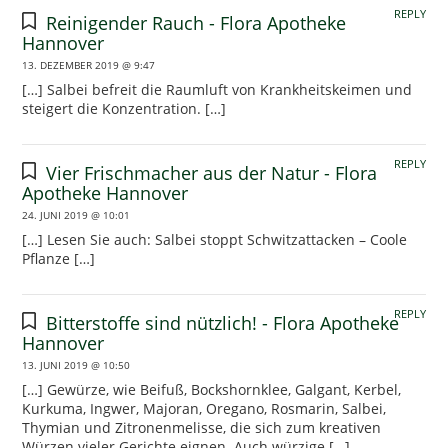
REPLY
Reinigender Rauch - Flora Apotheke
Hannover
13. DEZEMBER 2019 @ 9:47
[…] Salbei befreit die Raumluft von Krankheitskeimen und
steigert die Konzentration. […]
REPLY
Vier Frischmacher aus der Natur - Flora
Apotheke Hannover
24. JUNI 2019 @ 10:01
[…] Lesen Sie auch: Salbei stoppt Schwitzattacken – Coole
Pflanze […]
REPLY
Bitterstoffe sind nützlich! - Flora Apotheke
Hannover
13. JUNI 2019 @ 10:50
[…] Gewürze, wie Beifuß, Bockshornklee, Galgant, Kerbel,
Kurkuma, Ingwer, Majoran, Oregano, Rosmarin, Salbei,
Thymian und Zitronenmelisse, die sich zum kreativen
Würzen vieler Gerichte eignen. Auch würzige […]