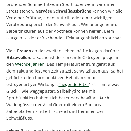
brütender Sommerhitze, im Sport, oder wenn wir unter
Stress stehen.
Nervöse Schweißausbrüche
kennen wir alle:
Vor einer Prüfung, einem Auftritt oder einer wichtigen
Verabredung bricht der Schweiß aus. Wie unangenehm.
Salbeitinkturen aus der Apotheke können helfen. Beim
Gurgeln ist der erfrischende Effekt augenblicklich spürbar.
Viele
Frauen
ab der zweiten Lebenshälfte klagen darüber:
Hitzewellen
. Ursache ist der sinkende Östrogenspiegel in
den
Wechseljahren
. Das Temperaturzentrum gerät aus
dem Takt und löst von Zeit zu Zeit Schwitzfluten aus. Salbei
gehört zu den hormonaktiven Heilpflanzen mit
östrogenartiger Wirkung. „
Fliegende Hitze
“ ist – mit etwas
Glück – wie weggepustet. Salbeihydrolate mit
Sprühfunktion haben sich besonders bewährt. Auch
Wadengüsse oder Armbäder mit einem Sud aus
Salbeiblättern sind erfrischend und hemmen den
Schweißfluss.
Schweiß
ist zunächst eine geruchsneutrale