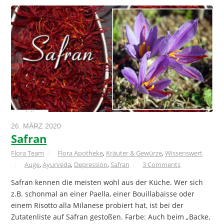
26. MÄRZ 2020
Safran
Flora Team
Flora Apotheke
,
Kräuter & Gewürze
,
Wissenswert
Auge
,
Ayurveda
,
Depression
,
Safran
3 Comments
Safran kennen die meisten wohl aus der Küche. Wer sich
z.B. schonmal an einer Paella, einer Bouillabaisse oder
einem Risotto alla Milanese probiert hat, ist bei der
Zutatenliste auf Safran gestoßen. Farbe: Auch beim „Backe,