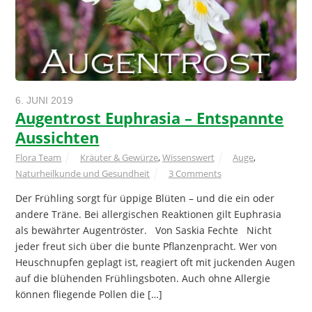
6. JUNI 2019
Augentrost Euphrasia – Entspannte
Aussichten
Flora Team
Kräuter & Gewürze
,
Wissenswert
Auge
,
Naturheilkunde und Gesundheit
3 Comments
Der Frühling sorgt für üppige Blüten – und die ein oder
andere Träne. Bei allergischen Reaktionen gilt Euphrasia
als bewährter Augentröster. Von Saskia Fechte Nicht
jeder freut sich über die bunte Pflanzenpracht. Wer von
Heuschnupfen geplagt ist, reagiert oft mit juckenden Augen
auf die blühenden Frühlingsboten. Auch ohne Allergie
können fliegende Pollen die […]