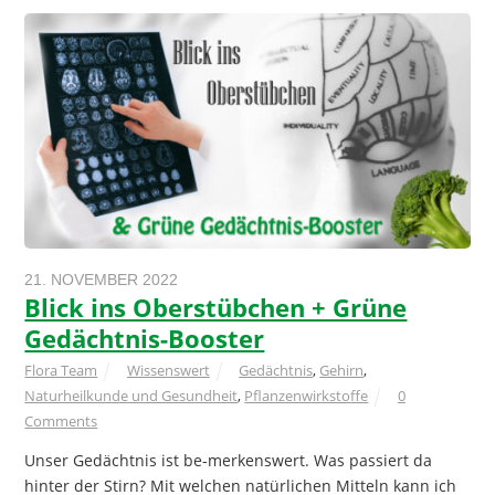
21. NOVEMBER 2022
Blick ins Oberstübchen + Grüne
Gedächtnis-Booster
Flora Team
Wissenswert
Gedächtnis
,
Gehirn
,
Naturheilkunde und Gesundheit
,
Pflanzenwirkstoffe
0
Comments
Unser Gedächtnis ist be-merkenswert. Was passiert da
hinter der Stirn? Mit welchen natürlichen Mitteln kann ich