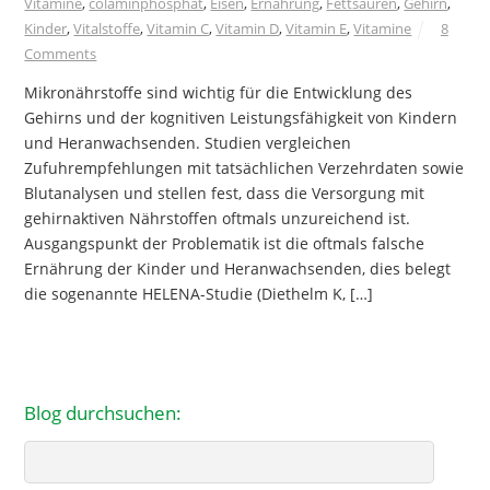
Vitamine
,
colaminphosphat
,
Eisen
,
Ernährung
,
Fettsäuren
,
Gehirn
,
Kinder
,
Vitalstoffe
,
Vitamin C
,
Vitamin D
,
Vitamin E
,
Vitamine
8
Comments
Mikronährstoffe sind wichtig für die Entwicklung des
Gehirns und der kognitiven Leistungsfähigkeit von Kindern
und Heranwachsenden. Studien vergleichen
Zufuhrempfehlungen mit tatsächlichen Verzehrdaten sowie
Blutanalysen und stellen fest, dass die Versorgung mit
gehirnaktiven Nährstoffen oftmals unzureichend ist.
Ausgangspunkt der Problematik ist die oftmals falsche
Ernährung der Kinder und Heranwachsenden, dies belegt
die sogenannte HELENA-Studie (Diethelm K, […]
Blog durchsuchen:
Search