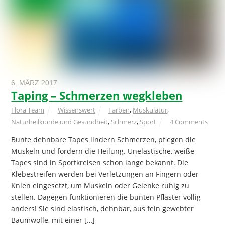
6. MÄRZ 2017
Taping – Schmerzen wegkleben
Flora Team
Wissenswert
Farben
,
Muskulatur
,
Naturheilkunde und Gesundheit
,
Schmerz
,
Sport
4 Comments
Bunte dehnbare Tapes lindern Schmerzen, pflegen die
Muskeln und fördern die Heilung. Unelastische, weiße
Tapes sind in Sportkreisen schon lange bekannt. Die
Klebestreifen werden bei Verletzungen an Fingern oder
Knien eingesetzt, um Muskeln oder Gelenke ruhig zu
stellen. Dagegen funktionieren die bunten Pflaster völlig
anders! Sie sind elastisch, dehnbar, aus fein gewebter
Baumwolle, mit einer […]