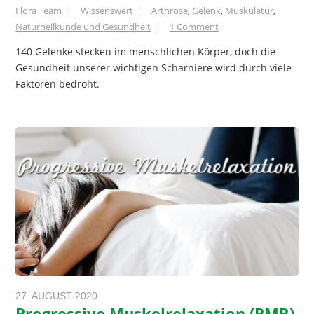
Flora Team
Wissenswert
Arthrose
,
Gelenk
,
Muskulatur
,
Naturheilkunde und Gesundheit
1 Comment
140 Gelenke stecken im menschlichen Körper, doch die
Gesundheit unserer wichtigen Scharniere wird durch viele
Faktoren bedroht.
27. AUGUST 2020
Progressive Muskelrelaxation (PMR)