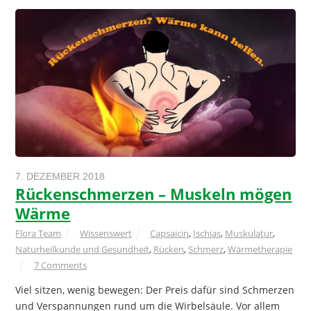
7. DEZEMBER 2018
Rückenschmerzen – Muskeln mögen
Wärme
Flora Team
Wissenswert
Capsaicin
,
Ischias
,
Muskulatur
,
Naturheilkunde und Gesundheit
,
Rücken
,
Schmerz
,
Wärmetherapie
7 Comments
Viel sitzen, wenig bewegen: Der Preis dafür sind Schmerzen
und Verspannungen rund um die Wirbelsäule. Vor allem