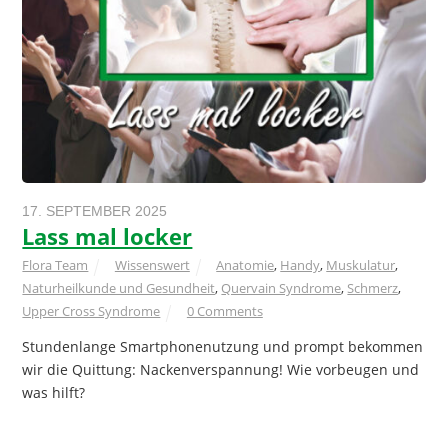
17. SEPTEMBER 2025
Lass mal locker
Flora Team
Wissenswert
Anatomie
,
Handy
,
Muskulatur
,
Naturheilkunde und Gesundheit
,
Quervain Syndrome
,
Schmerz
,
Upper Cross Syndrome
0 Comments
Stundenlange Smartphonenutzung und prompt bekommen
wir die Quittung: Nackenverspannung! Wie vorbeugen und
was hilft?