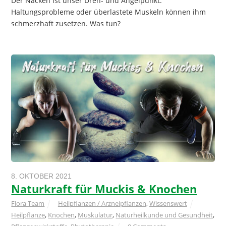
Der Nacken ist unser Dreh- und Angelpunkt.
Haltungsprobleme oder überlastete Muskeln können ihm
schmerzhaft zusetzen. Was tun?
8. OKTOBER 2021
Naturkraft für Muckis & Knochen
Flora Team
Heilpflanzen / Arzneipflanzen
,
Wissenswert
Heilpflanze
,
Knochen
,
Muskulatur
,
Naturheilkunde und Gesundheit
,