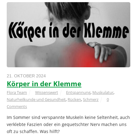
21. OKTOBER 2024
Körper in der Klemme
Flora Team
Wissenswert
Entspannung
,
Muskulatur
,
Naturheilkunde und Gesundheit
,
Rücken
,
Schmerz
0
Comments
Im Sommer sind verspannte Muskeln keine Seltenheit, auch
verklebte Faszien oder ein gequetschter Nerv machen uns
oft zu schaffen. Was hilft?