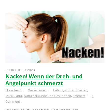
5. OKTOBER 2023
Nacken! Wenn der Dreh- und
Angelpunkt schmerzt
Flora Team
Wissenswert
Gelenk
,
Kopfschmerzen
,
Muskulatur
,
Naturheilkunde und Gesundheit
,
Schmerz
1
Comment