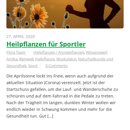
27. APRIL 2020
Heilpflanzen für Sportler
Flora Team
Heilpflanzen / Arzneipflanzen
,
Wissenswert
Arnika
,
Beinwell
,
Heilpflanze
,
Muskulatur
,
Naturheilkunde und
Gesundheit
,
Sport
0 Comments
Die Aprilsonne lockt ins Freie, wenn auch aufgrund der
aktuellen Situation (Corona) vereinzelt. Jetzt ist der
Startschuss gefallen, um die Lauf- und Wanderschuhe zu
schnüren und auf dem Fahrrad in die Pedale zu treten.
Nach der Trägheit im langen, dunklen Winter wollen wir
endlich wieder in Schwung kommen und mehr für die
Gesundheit tun. Gut […]