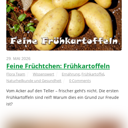
29. MAI 2026
Feine Früchtchen: Frühkartoffeln
Flora Team
Wissenswert
Ernährung
,
Frühkartoffel
,
Naturheilkunde und Gesundheit
0 Comments
Vom Acker auf den Teller – frischer geht’s nicht. Die ersten
Frühkartoffeln sind reif! Warum dies ein Grund zur Freude
ist?