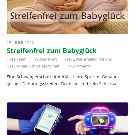
15. JUNI 2026
Streifenfrei zum Babyglück
Flora Team
Wissenswert
Haut
,
Naturheilkunde und
Gesundheit
,
Schwangerschaft
0 Comments
Eine Schwangerschaft hinterlässt ihre Spuren. Genauer
gesagt: Dehnungsstreifen. Doch sie sind kein Schicksal…