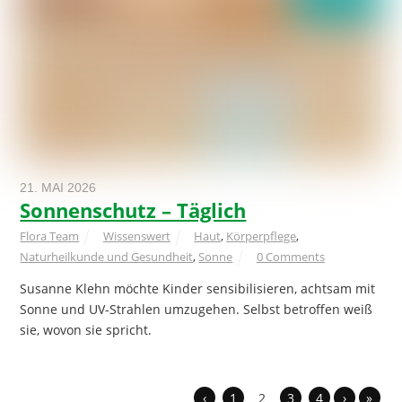
21. MAI 2026
Sonnenschutz – Täglich
Flora Team
Wissenswert
Haut
,
Körperpflege
,
Naturheilkunde und Gesundheit
,
Sonne
0 Comments
Susanne Klehn möchte Kinder sensibilisieren, achtsam mit
Sonne und UV-Strahlen umzugehen. Selbst betroffen weiß
sie, wovon sie spricht.
‹
1
2
3
4
›
»