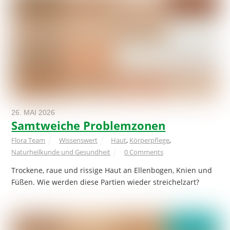
26. MAI 2026
Samtweiche Problemzonen
Flora Team
Wissenswert
Haut
,
Körperpflege
,
Naturheilkunde und Gesundheit
0 Comments
Trockene, raue und rissige Haut an Ellenbogen, Knien und
Füßen. Wie werden diese Partien wieder streichelzart?