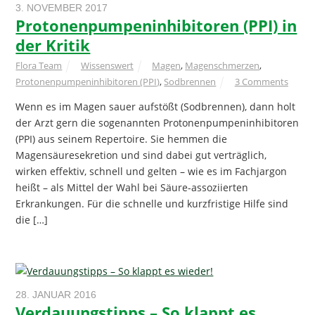
3. NOVEMBER 2017
Protonenpumpeninhibitoren (PPI) in
der Kritik
Flora Team
Wissenswert
Magen
,
Magenschmerzen
,
Protonenpumpeninhibitoren (PPI)
,
Sodbrennen
3 Comments
Wenn es im Magen sauer aufstößt (Sodbrennen), dann holt
der Arzt gern die sogenannten Protonenpumpeninhibitoren
(PPI) aus seinem Repertoire. Sie hemmen die
Magensäuresekretion und sind dabei gut verträglich,
wirken effektiv, schnell und gelten – wie es im Fachjargon
heißt – als Mittel der Wahl bei Säure-assoziierten
Erkrankungen. Für die schnelle und kurzfristige Hilfe sind
die […]
28. JANUAR 2016
Verdauungstipps – So klappt es