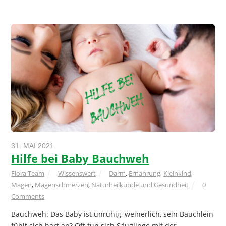
31. MAI 2021
Hilfe bei Baby Bauchweh
Flora Team
Wissenswert
Darm
,
Ernährung
,
Kleinkind
,
Magen
,
Magenschmerzen
,
Naturheilkunde und Gesundheit
0
Comments
Bauchweh: Das Baby ist unruhig, weinerlich, sein Bäuchlein
fühlt sich hart an? Oft tun sich Säuglinge mit der