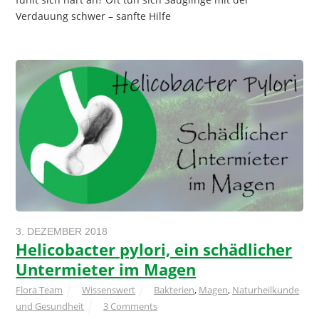
Verdauung schwer – sanfte Hilfe
3. DEZEMBER 2018
Helicobacter pylori, ein schädlicher
Untermieter im Magen
Flora Team
Wissenswert
Bakterien
,
Magen
,
Naturheilkunde
und Gesundheit
3 Comments