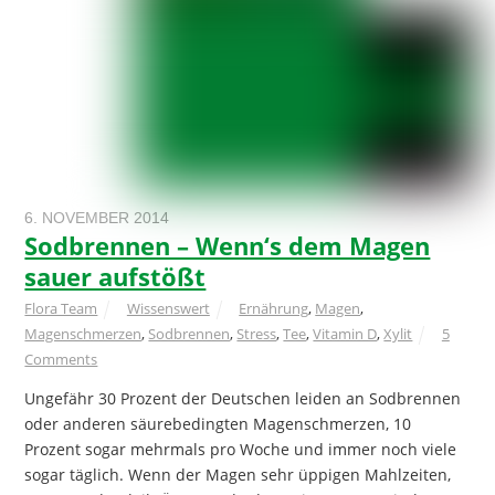
6. NOVEMBER 2014
Sodbrennen – Wenn‘s dem Magen
sauer aufstößt
Flora Team
Wissenswert
Ernährung
,
Magen
,
Magenschmerzen
,
Sodbrennen
,
Stress
,
Tee
,
Vitamin D
,
Xylit
5
Comments
Ungefähr 30 Prozent der Deutschen leiden an Sodbrennen
oder anderen säurebedingten Magenschmerzen, 10
Prozent sogar mehrmals pro Woche und immer noch viele
sogar täglich. Wenn der Magen sehr üppigen Mahlzeiten,