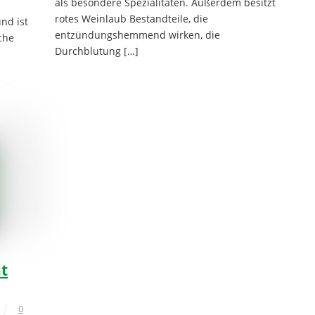
als besondere Spezialitäten. Außerdem besitzt
rotes Weinlaub Bestandteile, die
nd ist
entzündungshemmend wirken, die
che
Durchblutung […]
t
0