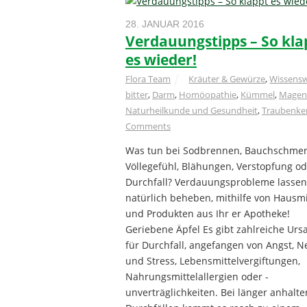
28. JANUAR 2016
Verdauungstipps – So kla
es wieder!
Flora Team
Kräuter & Gewürze
,
Wissensw
bitter
,
Darm
,
Homöopathie
,
Kümmel
,
Magen
Naturheilkunde und Gesundheit
,
Traubenke
Comments
Was tun bei Sodbrennen, Bauchschmer
Völlegefühl, Blähungen, Verstopfung o
Durchfall? Verdauungsprobleme lassen
natürlich beheben, mithilfe von Hausmi
und Produkten aus Ihr er Apotheke!
Geriebene Äpfel Es gibt zahlreiche Ur
für Durchfall, angefangen von Angst, Ne
und Stress, Lebensmittelvergiftungen,
Nahrungsmittelallergien oder -
unverträglichkeiten. Bei länger anhalt