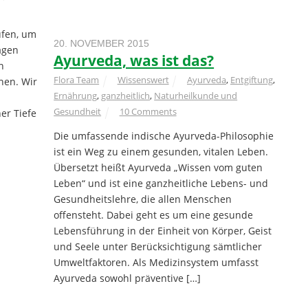
ufen, um
20. NOVEMBER 2015
ägen
Ayurveda, was ist das?
n
Flora Team
Wissenswert
Ayurveda
,
Entgiftung
,
hen. Wir
Ernährung
,
ganzheitlich
,
Naturheilkunde und
Gesundheit
10 Comments
er Tiefe
Die umfassende indische Ayurveda-Philosophie
ist ein Weg zu einem gesunden, vitalen Leben.
Übersetzt heißt Ayurveda „Wissen vom guten
Leben“ und ist eine ganzheitliche Lebens- und
Gesundheitslehre, die allen Menschen
offensteht. Dabei geht es um eine gesunde
Lebensführung in der Einheit von Körper, Geist
und Seele unter Berücksichtigung sämtlicher
Umweltfaktoren. Als Medizinsystem umfasst
Ayurveda sowohl präventive […]