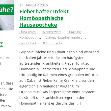
13. JANUAR 2016
Fieberhafter Infekt –
Homöopathische
Hausapotheke
Flora Team
Wissenswert
Erkältung
,
Homöopathie
,
Infektion
,
Naturheilkunde und
?
Gesundheit
0 Comments
Grippale Infekte und Erkältungen sind während
ewürze
,
der kalten Jahreszeit die am häufigsten
4
auftretenden Krankheiten. Fieber führt zu
Unwohlsein, Schmerzen und Schlappheit und
tritt häufig im Rahmen eines grippalen Infektes
er
auf. Dabei ist Fieber keine Krankheit, sondern
er, dass
eigentlich ein heilender Vorgang im
en. Die
Organismus. Das körpereigene Immunsystem
tere
bekämpft die Krankheitserreger. In der
lten
Homöopathie geht es darum, das […]
 Paleo-