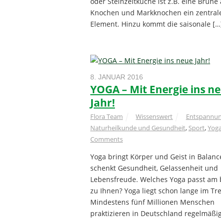
oder Steinzeitküche ist z.B. eine Brühe
Knochen und Markknochen ein zentral
Element. Hinzu kommt die saisonale […
8. JANUAR 2016
YOGA – Mit Energie ins n
Jahr!
Flora Team
Wissenswert
Entspannu
Naturheilkunde und Gesundheit
,
Sport
,
Yog
Comments
Yoga bringt Körper und Geist in Balanc
schenkt Gesundheit, Gelassenheit und
Lebensfreude. Welches Yoga passt am 
zu Ihnen? Yoga liegt schon lange im Tr
Mindestens fünf Millionen Menschen
praktizieren in Deutschland regelmäßig