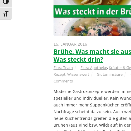
Umschalten auf hohe Kontraste
Schrift vergrößern
15. JANUAR 2016
Brühe. Was macht sie aus
Was steckt drin?
Flora Team
Flora Apotheke
,
Kräuter & G
Rezept
,
Wissenswert
Glutaminsäure
Comments
Moderne Gastrokonzepte werden imm
spezieller und individueller. Kein Wund
auch immer mehr Suppenküchen eröffn
Nachfrage scheint da zu sein. Auch wei
neue Küchentrends greifen die guten a
Brühen (aus Rind bzw. Wild) auf: in der