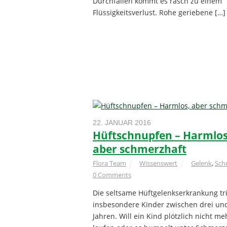
Durchfällen kommt es rasch zu einem
Flüssigkeitsverlust. Rohe geriebene […]
22. JANUAR 2016
Hüftschnupfen – Harmlos
aber schmerzhaft
Flora Team
Wissenswert
Gelenk
,
Sch
0 Comments
Die seltsame Hüftgelenkserkrankung tri
insbesondere Kinder zwischen drei un
Jahren. Will ein Kind plötzlich nicht me