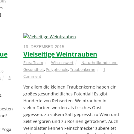
 aus
es
]
16. DEZEMBER 2015
eue
Vielseitige Weintrauben
Flora Team
Wissenswert
Naturheilkunde und
Gesundheit
,
Polyphenole
,
Traubenkerne
1
ng
,
Comment
a
5
Vor allem die kleinen Traubenkerne haben ein
großes gesundheitliches Potential! Es gibt
e,
Hunderte von Rebsorten. Weintrauben in
vielen Farben werden als frisches Obst
besten
gegessen, zu süßem Saft gepresst, zu Wein und
end!
Sekt vergoren und zu Rosinen getrocknet. Auch
Weinblätter kennen Feinschmecker zubereitet
 Yoga,