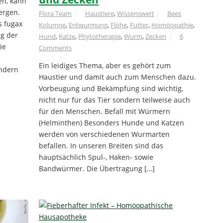
en, kann
ergen.
Flora Team
Haustiere
,
Wissenswert
Bees
s fugax
Kolumne
,
Entwurmung
,
Flöhe
,
Futter
,
Homöopathie
,
g der
Hund
,
Katze
,
Phytotherapie
,
Wurm
,
Zecken
6
ie
Comments
Ein leidiges Thema, aber es gehört zum
indern
Haustier und damit auch zum Menschen dazu.
Vorbeugung und Bekämpfung sind wichtig,
nicht nur für das Tier sondern teilweise auch
für den Menschen. Befall mit Würmern
(Helminthen) Besonders Hunde und Katzen
werden von verschiedenen Wurmarten
befallen. In unseren Breiten sind das
hauptsächlich Spul-, Haken- sowie
Bandwürmer. Die Übertragung […]