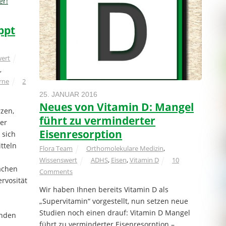
ppt
ert
,
rne
2
25. JANUAR 2016
Neues von Vitamin D: Mangel
zen,
führt zu verminderter
der
Eisenresorption
 sich
tteln
Flora Team
Orthomolekulare Medizin
,
Wissenswert
ADHS
,
Eisen
,
Vitamin D
10
sachen
Comments
rvosität
Wir haben Ihnen bereits Vitamin D als
„Supervitamin“ vorgestellt, nun setzen neue
Studien noch einen drauf: Vitamin D Mangel
enden
führt zu verminderter Eisenresorption –