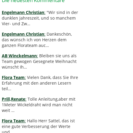
Die neuesten Kommentare
Engelmann Christian
:
"Wir sind in der
dunklen Jahreszeit, und so manchem
Vier- und Zw…
Engelmann Christian
:
Dankeschön,
das wünsch ich von Herzen dem
ganzen Florateam auc…
AB Winckelmann
:
Bleiben sie uns als
Team gewogen Gesegnete Weihnacht
wünscht Ih…
Flora Team
:
Vielen Dank, dass Sie Ihre
Erfahrung mit den anderen Lesern
teil…
Prill,Renate
:
Tolle Anleitung,aber mit
1Meter Wickeldraht wird man nicht
weit …
Flora Team
:
Hallo Herr Sattel, das ist
eine gute Verbesserung der Werte
und …