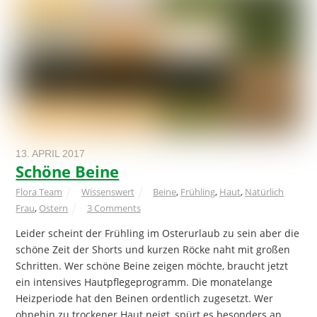
13. APRIL 2017
Schöne Beine
Flora Team
Wissenswert
Beine
,
Frühling
,
Haut
,
Natürlich
Frau
,
Ostern
3 Comments
Leider scheint der Frühling im Osterurlaub zu sein aber die
schöne Zeit der Shorts und kurzen Röcke naht mit großen
Schritten. Wer schöne Beine zeigen möchte, braucht jetzt
ein intensives Hautpflegeprogramm. Die monatelange
Heizperiode hat den Beinen ordentlich zugesetzt. Wer
ohnehin zu trockener Haut neigt, spürt es besonders an