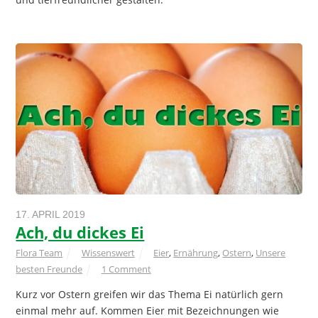
17. APRIL 2019
Ach, du dickes Ei
Flora Team
Wissenswert
Eier
,
Ernährung
,
Ostern
,
Unsere
besten Freunde
1 Comment
Kurz vor Ostern greifen wir das Thema Ei natürlich gern
einmal mehr auf. Kommen Eier mit Bezeichnungen wie