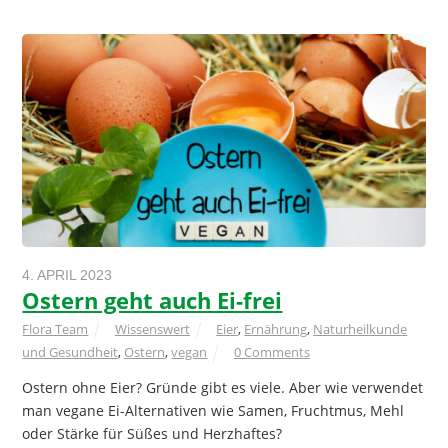
4. APRIL 2023
Ostern geht auch Ei-frei
Flora Team
Wissenswert
Eier
,
Ernährung
,
Naturheilkunde
und Gesundheit
,
Ostern
,
vegan
0 Comments
Ostern ohne Eier? Gründe gibt es viele. Aber wie verwendet
man vegane Ei-Alternativen wie Samen, Fruchtmus, Mehl
oder Stärke für Süßes und Herzhaftes?