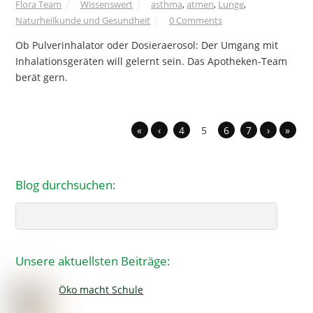
Flora Team
Wissenswert
asthma
,
atmen
,
Lunge
,
Naturheilkunde und Gesundheit
0 Comments
Ob Pulverinhalator oder Dosieraerosol: Der Umgang mit
Inhalationsgeräten will gelernt sein. Das Apotheken-Team
berät gern.
«
‹
4
5
6
7
›
»
Blog durchsuchen:
Search
Unsere aktuellsten Beiträge:
Öko macht Schule