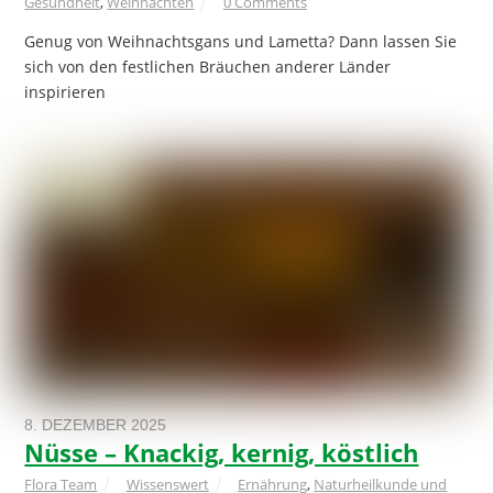
Gesundheit
,
Weihnachten
0 Comments
Genug von Weihnachtsgans und Lametta? Dann lassen Sie
sich von den festlichen Bräuchen anderer Länder
inspirieren
8. DEZEMBER 2025
Nüsse – Knackig, kernig, köstlich
Flora Team
Wissenswert
Ernährung
,
Naturheilkunde und