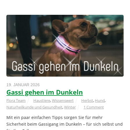
19. JANUAR 2026
Gassi gehen im Dunkeln
Flora Team
Haustiere
,
Wissenswert
Herbst
,
Hund
,
Naturheilkunde und Gesundheit
,
Winter
1 Comment
Mit ein paar einfachen Tipps sorgen Sie für mehr
Sicherheit beim Gassigang im Dunkeln – für sich selbst und