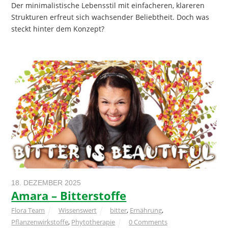
Der minimalistische Lebensstil mit einfacheren, klareren
Strukturen erfreut sich wachsender Beliebtheit. Doch was
steckt hinter dem Konzept?
18. DEZEMBER 2025
Amara – Bitterstoffe
Flora Team
Wissenswert
bitter
,
Ernährung
,
Pflanzenwirkstoffe
,
Phytotherapie
0 Comments