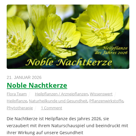
21. JANUAR 2026
Noble Nachtkerze
Flora Team
Heilpflanzen / Arzneipflanzen
,
Wissenswert
Heilpflanze
,
Naturheilkunde und Gesundheit
,
Pflanzenwirkstoffe
,
Phytotherapie
1 Comment
Die Nachtkerze ist Heilpflanze des Jahres 2026, sie
verzaubert mit ihrem Naturschauspiel und beeindruckt mit
ihrer Wirkung auf unsere Gesundheit