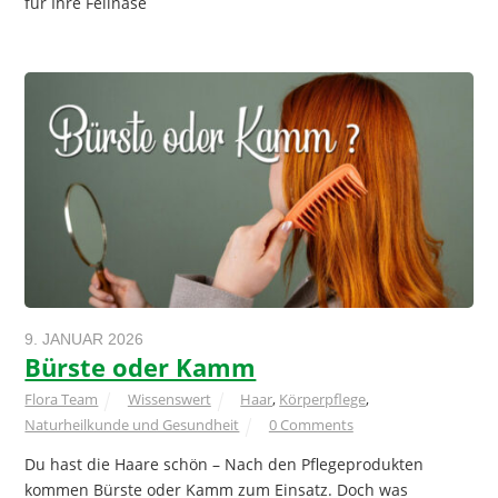
für Ihre Fellnase
9. JANUAR 2026
Bürste oder Kamm
Flora Team
Wissenswert
Haar
,
Körperpflege
,
Naturheilkunde und Gesundheit
0 Comments
Du hast die Haare schön – Nach den Pflegeprodukten
kommen Bürste oder Kamm zum Einsatz. Doch was