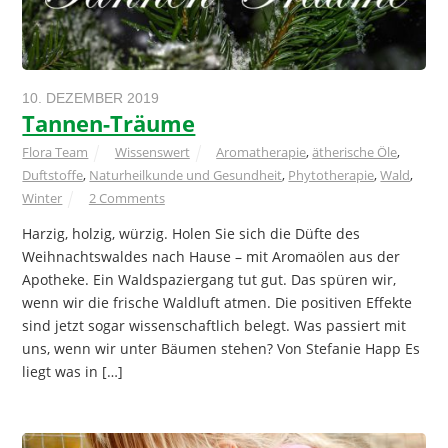
10. DEZEMBER 2019
Tannen-Träume
Flora Team
Wissenswert
Aromatherapie
,
ätherische Öle
,
Duftstoffe
,
Naturheilkunde und Gesundheit
,
Phytotherapie
,
Wald
,
Winter
2 Comments
Harzig, holzig, würzig. Holen Sie sich die Düfte des
Weihnachtswaldes nach Hause – mit Aromaölen aus der
Apotheke. Ein Waldspaziergang tut gut. Das spüren wir,
wenn wir die frische Waldluft atmen. Die positiven Effekte
sind jetzt sogar wissenschaftlich belegt. Was passiert mit
uns, wenn wir unter Bäumen stehen? Von Stefanie Happ Es
liegt was in […]