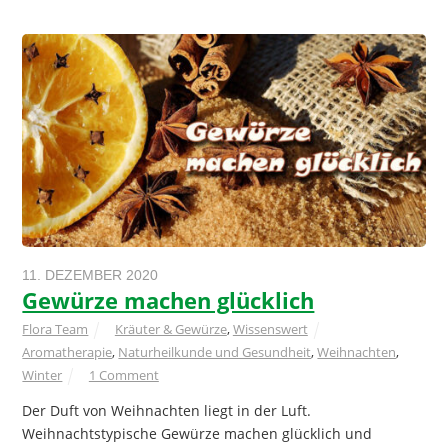
11. DEZEMBER 2020
Gewürze machen glücklich
Flora Team
Kräuter & Gewürze
,
Wissenswert
Aromatherapie
,
Naturheilkunde und Gesundheit
,
Weihnachten
,
Winter
1 Comment
Der Duft von Weihnachten liegt in der Luft.
Weihnachtstypische Gewürze machen glücklich und