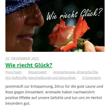
20. DEZEMBER 2021
Wie riecht Glück?
Flora Team
Wissenswert
Aromatherapie
,
ätherische Öle
,
DIY
,
Duftstoffe
,
Naturheilkunde und Gesundheit
0 Comments
Jasminduft zur Entspannung, Zitrus für die gute Laune und
Rose gegen Einsamkeit. Aromaöle haben nachweislich
positive Effekte auf unsere Gefühle und tun uns im Herbst
besonders gut.