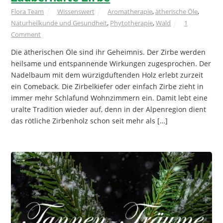
Flora Team
Wissenswert
Aromatherapie
,
ätherische Öle
,
Naturheilkunde und Gesundheit
,
Phytotherapie
,
Wald
1
Comment
Die ätherischen Öle sind ihr Geheimnis. Der Zirbe werden
heilsame und entspannende Wirkungen zugesprochen. Der
Nadelbaum mit dem würzigduftenden Holz erlebt zurzeit
ein Comeback. Die Zirbelkiefer oder einfach Zirbe zieht in
immer mehr Schlafund Wohnzimmern ein. Damit lebt eine
uralte Tradition wieder auf, denn in der Alpenregion dient
das rötliche Zirbenholz schon seit mehr als […]