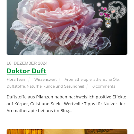
16. DEZEMBER 2024
Doktor Duft
Flora Team
Wissenswert
Aromatherapie
,
ätherische Öle
,
Duftstoffe
,
Naturheilkunde und Gesundheit
0 Comments
Duftstoffe aus Pflanzen haben nachweislich positive Effekte
auf Körper, Geist und Seele. Wertvolle Tipps für Nutzer der
Aromatherapie bei uns im Blog…