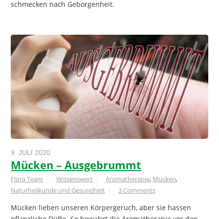
schmecken nach Geborgenheit.
9. JULI 2020
Mücken – Ausgebrummt
Flora Team
Wissenswert
Aromatherapie
,
Mücken
,
Naturheilkunde und Gesundheit
3 Comments
Mücken lieben unseren Körpergeruch, aber sie hassen
pflanzliche Düfte. So bewahrt die Aromatherapie vor den