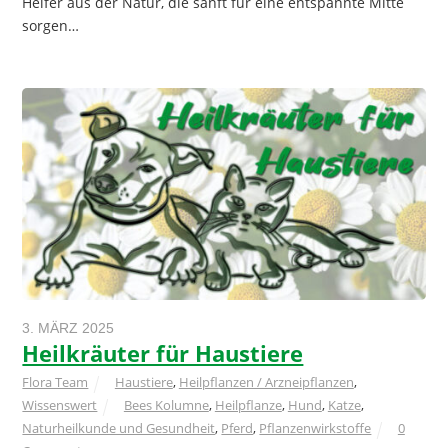
Helfer aus der Natur, die sanft für eine entspannte Mitte
sorgen…
3. MÄRZ 2025
Heilkräuter für Haustiere
Flora Team
Haustiere
,
Heilpflanzen / Arzneipflanzen
,
Wissenswert
Bees Kolumne
,
Heilpflanze
,
Hund
,
Katze
,
Naturheilkunde und Gesundheit
,
Pferd
,
Pflanzenwirkstoffe
0