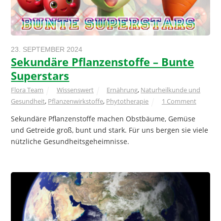
23. SEPTEMBER 2024
Sekundäre Pflanzenstoffe – Bunte
Superstars
Flora Team
Wissenswert
Ernährung
,
Naturheilkunde und
Gesundheit
,
Pflanzenwirkstoffe
,
Phytotherapie
1 Comment
Sekundäre Pflanzenstoffe machen Obstbäume, Gemüse
und Getreide groß, bunt und stark. Für uns bergen sie viele
nützliche Gesundheitsgeheimnisse.