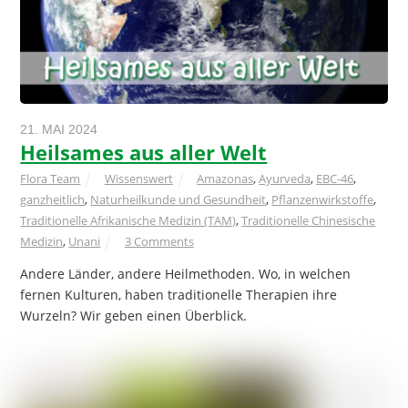
21. MAI 2024
Heilsames aus aller Welt
Flora Team
Wissenswert
Amazonas
,
Ayurveda
,
EBC-46
,
ganzheitlich
,
Naturheilkunde und Gesundheit
,
Pflanzenwirkstoffe
,
Traditionelle Afrikanische Medizin (TAM)
,
Traditionelle Chinesische
Medizin
,
Unani
3 Comments
Andere Länder, andere Heilmethoden. Wo, in welchen
fernen Kulturen, haben traditionelle Therapien ihre
Wurzeln? Wir geben einen Überblick.