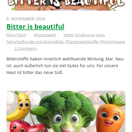
8. NOVEMBER 2024
Bitter is beautiful
Flora Team
Wissenswert
bitter
,
Ernährung
,
Haut
,
Naturheilkunde und Gesundheit
,
Pflanzenwirkstoffe
,
Phytotherapie
2 Comments
Bitterstoffe haben innerlich wohltuende Wirkung, klar. Neu
ist: auch äußerlich tun sie viel Gutes für uns. Für unsere
Haut ist bitter das neue Süß.