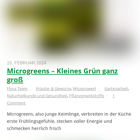
15. FEBRUAR 2024
Microgreens – Kleines Grün ganz
groß
Flora Team
Kräuter & Gewürze
,
Wissenswert
Gartenarbeit
,
Naturheilkunde und Gesundheit
,
Pflanzenwirkstoffe
1
Comment
Microgreens, also junge Keimlinge, verbreiten in der Küche
erste Frühlingsgefühle, stecken voller Energie und
schmecken herrlich frisch