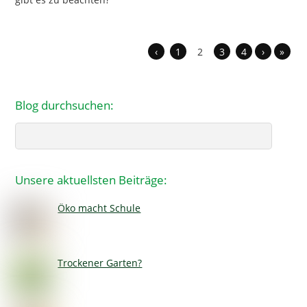
‹
1
2
3
4
›
»
Blog durchsuchen:
Search
Unsere aktuellsten Beiträge:
Öko macht Schule
Trockener Garten?