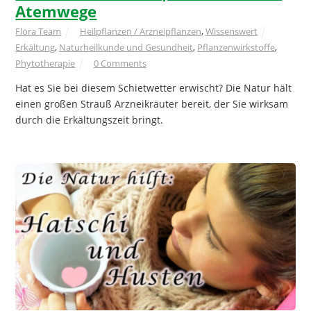
Atemwege
Flora Team
Heilpflanzen / Arzneipflanzen
,
Wissenswert
Erkältung
,
Naturheilkunde und Gesundheit
,
Pflanzenwirkstoffe
,
Phytotherapie
0 Comments
Hat es Sie bei diesem Schietwetter erwischt? Die Natur hält
einen großen Strauß Arzneikräuter bereit, der Sie wirksam
durch die Erkältungszeit bringt.