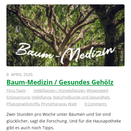
8. APRIL 2025
Baum-Medizin / Gesundes Gehölz
Flora Team
Heilpflanzen / Arzneipflanzen
,
Wissenswert
Entspannung
,
Heilpflanze
,
Naturheilkunde und Gesundheit
,
Pflanzenwirkstoffe
,
Phytotherapie
,
Wald
0 Comments
Zwei Stunden pro Woche unter Bäumen und Sie sind
glücklicher, sagt die Forschung. Und für die Hausapotheke
gibt es auch noch Tipps.