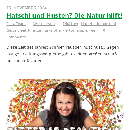
15. NOVEMBER 2024
Hatschi und Husten? Die Natur hilft!
Flora Team
Wissenswert
Erkältung
,
Naturheilkunde und
Gesundheit
,
Pflanzenwirkstoffe
,
Phytotherapie
,
Tee
0
Comments
Diese Zeit des Jahres: Schnief, räusper, hust-hust… Gegen
lästige Erkältungssymptome gibt es einen großen Strauß
heilsamer Kräuter.