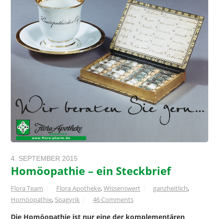
4. SEPTEMBER 2015
Homöopathie – ein Steckbrief
Flora Team
Flora Apotheke
,
Wissenswert
ganzheitlich
,
Homöopathie
,
Spagyrik
46 Comments
Die Homöopathie ist nur eine der komplementären