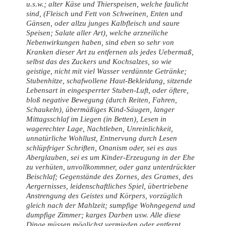
u.s.w.; alter Käse und Thierspeisen, welche faulicht
sind, (Fleisch und Fett von Schweinen, Enten und
Gänsen, oder allzu junges Kalbfleisch und saure
Speisen; Salate aller Art), welche arzneiliche
Nebenwirkungen haben, sind eben so sehr von
Kranken dieser Art zu entfernen als jedes Uebermaß,
selbst das des Zuckers und Kochsalzes, so wie
geistige, nicht mit viel Wasser verdünnte Getränke;
Stubenhitze, schafwollene Haut-Bekleidung, sitzende
Lebensart in eingesperrter Stuben-Luft, oder öftere,
bloß negative Bewegung (durch Reiten, Fahren,
Schaukeln), übermäßiges Kind-Säugen, langer
Mittagsschlaf im Liegen (in Betten), Lesen in
wagerechter Lage, Nachtleben, Unreinlichkeit,
unnatürliche Wohllust, Entnervung durch Lesen
schlüpfriger Schriften, Onanism oder, sei es aus
Aberglauben, sei es um Kinder-Erzeugung in der Ehe
zu verhüten, unvollkommner, oder ganz unterdrückter
Beischlaf; Gegenstände des Zornes, des Grames, des
Aergernisses, leidenschaftliches Spiel, übertriebene
Anstrengung des Geistes und Körpers, vorzüglich
gleich nach der Mahlzeit; sumpfige Wohngegend und
dumpfige Zimmer; karges Darben usw. Alle diese
Dinge müssen möglichst vermieden oder entfernt