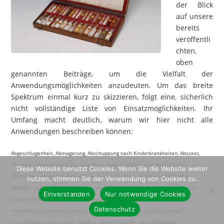
der Blick
auf unsere
bereits
veröffentli
chten,
oben
genannten Beiträge, um die Vielfalt der
Anwendungsmöglichkeiten anzudeuten. Um das breite
Spektrum einmal kurz zu skizzieren, folgt eine, sicherlich
nicht vollständige Liste von Einsatzmöglichkeiten. Ihr
Umfang macht deutlich, warum wir hier nicht alle
Anwendungen beschreiben können:
Abgeschlagenheit, Abmagerung, Abschuppung nach Kinderkrankheiten, Abszess, Abszesse, Abwehrschwäche, Adipositas, Ängste, Afterbluten, Afterbrennen, Afterjucken, Afterrisse, Agalaktie, Aggressivität, Akne, Albträume, Albuminurie, Alkoholismus, Allergien, Alopezia Areata, Altersbeschwerden, Altersbronchitis, Alterserscheinungen, Altersherz, Ameisenlaufen, Amenorrhoe, Analfissuren, Anfallsartige Schmerzen, Angina, Angina Pectoris, Angina pectoris, Angst, Antriebsschwäche, Anämie, Apathie, Aphten, Apoplex, Appetitlosigkeit, Arterioskleorse, Arteriosklerose, Arthritis, Arthrose, Arzneimittel-Ekzem, Asthma, Aszites, Atembeschwerden, Atemnot, Aufstossen, Augenentzündung, Augenprobleme, Augenschmerzen, Ausbleibende Periode, Ausfluss, Bauchfellentzündung, Bauchkrämpfe, Bauchschmerzen, Benignes Prostatasyndrom, Benommenheit, Besenreiser, Bettnässen, Bindegewebsschwäche, Bindehautentzündung, Blasen, Blasenentzündung, Blasenkrämpfe, Blasenschwäche, Blasensteine, Blaue Flecken, Blaue Lippen, Blaues Auge, Blinddarmreizung, Blutarmut, Bluterguss, Blutergüsse, Bluthochdruck, Bluthusten, Blutiger Stuhl, Blutschwämmchen, Blutung, Blutungen, Blutungsneigung, Blähungen, Blähungen.durchfall, Blässe, Brandwunden, Brechdurchfall, Brechreiz, Brennen beim Wasserlassen, Brennende Augen, Bronchialasthma, Bronchitis, Bronchopneumonie, Brustentzündung, Brustfellentzündung, Brustknoten, Brustschmerzen, Brüchige Fingernägel, Burn out, Bänderriss , COPD, Candida, Cholera, Cholezystitis, Chronische Bronchitis, Colitis ulcerosa, Cyanose, Cystitis, Dammriss, Dammschnitt, Darmentzündung, Darmkolik, Darmkoliken, Darmkrämpfe, Darmträgheit, Daumenballenschmerz, Dekubitus, Depression, Depressionen, Depressiv, Diarrhoe, Diphterie, Durchblutungsstörungen, Durchfall, Durst, Dymenorrhoe, Dysenterie, Dysmenorrhoe, Dyspepsie, Dyspnoe , Eierstockentzündung, Eierstockzysten, Eingeschlafene Hände, Eiterungen, Ekzeme, Emphysem, Endocarditis, Endokarditis, Entgiftung, Entwicklungsverzögerung, Entwöhnung, Entzündungen, Epilepsie, Erbrechen, Erfrierung, Erfrierungen, Erkältung, Erschöpfung, Erysipel, Fersenschmerz, Fettige Haut, Fettleber, Fettsucht, Fieber, Fieberkrämpfe, Flechten, Fliess-Schnupfen, Fliessschnupfen, Flüssigkeitsverlust, Frauenbeschwerden, Frieren, Frostbeulen, Frostempfindlichkeit, Frösteln, Furunkel, Fussschweiss, Gallenblasenentzündung, Gallengriess, Gallenkolik, Gallenschwäche, Gallenstauung, Gallensteine, Gallenwegsentzündung, Gastritis, Gastroenteritis, Geburt, Geburtserleichternde Mittel, Gebärmutterblutungen, Gebärmutterkrämpfe, Gebärmutterrückbildung nach der Geburt, Gebärmuttersenkung, Gebärmuttervorfall, Gedächtnisschwäche, Gehirnerschütterung, Geistige Retardierung, Gelbsucht, Gelenkentzündung, Gelenkentzündungen, Gelenkrheumatismus, Gelenkschmerzen, Gerstenkorn, Gerstenkörner, Geräuschempfindlichkeit, Geschwollene Augen, Geschwollene Brüste, Geschwollene Füsse, Geschwollene Lymphknoten, Geschwüre, Gesichtsneuralgie, Gesichtsneuralgien, Gesichtsrose, Gesichtsverletzung, Gicht, Gliederschmerzen, Glomerulonephritis, Graue Haare, Grind, Grippaler Infekt, Grippe, Gürtelrose, HWS-Syndrom, Haarausfall, Halsentzündung, Halsschmerzen, Harnbrennen, Harndrang, Harnleiterentzündung, Harnsaure Ablagerungen, Harnsteine, Harnsäure Überschuss, Harntreibende Mittel, Harnverhaltung, Haut-Eiterungen, Hautausschlag, Hautentzündung, Hautentzündungen, Hautjucken, Hautpilz, Hautprobleme, Hautrisse, Hautschuppen, Hautunreinheiten, Heiserkeit, Heisshunger, Heisshunger nach Süssigkeiten, Hepatitis, Herpes, Herpes Zoster, Herz-Enge, Herzangst, Herzasthma, Herzbeschwerden (nervöse), Herzbeutelentzündung, Herzenge, Herzentzündung, Herzinsuffizienz, Herzklopfen, Herzmuskelentzündung, Herzrasen, Herzrhythmusstörungen, Herzschwäche, Herzstiche, Heuschnupfen, Hexenschuss, Hiatushernie, Hitzeempfindlichkeit, Hitzewallungen, Hodenentzündung, Hodgkin-Lymphom, Husten, Husten Laryngitis, Husten.Schnupfen, Hyperacidität, Hyperaktivität, Hyperkeratose, Hypertonie, Hypochondrie, Hypoglykämie, Hysterie, Hämangiom, Hämatome, Hämoptoe, Hämoptyse, Hämorrhoiden, Häufiger Harndrang, Häufiges Wasserlassen, Hühneraugen, Ikterus, Impfschäden, Infektionen, Infektionsanfälligkeit, Infektionskrankheiten, Infektneigung, Inkontinenz, Insektenstiche, Intercostalneuralgie, Intermenstruelle Blutungen, Intermittierendes Fieber, Ischias, Jetlag, Juckreiz, Kalte Finger, Kalte Füsse, Kalte Hände, Kapillar-Verkrampfung, Karbunkel, Karies, Kater, Kehlkopfentzündung, Kelhkopfentzündung, Keloide, Keuchhusten, Kiefernhöhlenentzündung, Kitzelhusten, Klaustrophobie, Klimakterium, Knieschmerzen, Knochenbruch, Knochenbrüche, Knochenentzündung, Knochenhautentzündung, Knochenmarkeiterung, Knochenprobleme, Knochenschmerzen, Knochenschwäche, Kolik, Koliken, Kollaps, Konjunktivitis, Konzentrationsschwäche, Koordinationsstörungen, Kopfekzem, Kopfgrind, Kopfkongestion, Kopfschmerzen, Kopfschuppen, Koronare Herzkrankheit, Koronarinsuffizienz, Krampfadern, Krampfanfall, Krampfhusten, Kreislaufschwäche, Kreuzschmerzen, Kropf, Krupp, Krupphusten, Krämpfe, Kummer, Kurzatmigkeit, Kälteempfindlichkeit, Lampenfieber, Laryngitis, Laufschnupfen, Lebensmittelvergiftung, Leber-Zirrhose, Leberentzündung, Leberleiden, Leberschwäche, Leichte Verbrennungen, Leistungsschwäche, Lichtempfindlichkeit, Lidrandentzündung, Lippen-Herpes, Lippenbläschen, Lumbago, Lungenentzündung, Lungenkrankheiten, Lupus ErythematodesMyom, Lymphknotenkrebs, Lymphknotenschwellung, Lymphknotenschwellungen, Lymphogranulomatose, Lymphom, Lähmungen, Lärmempfindlichkeit, Magen-Darm-Entzündung, Magen-Darm-Grippe, Magenbeschwerden, Magenbrennen, Magenentzündung, Magengeschwür, Magengeschwüre, Magenkrämpfe, Magenpförtner-Verengung, Magenschleimhautentzündung, Magenschmerzen, Magenschwäche, Malaria, Malignes Lymphom, Mandelentzündung, Mandelschwellung, Mandelvergrösserung, Mastopathie, Meniere, Menschenscheu, Menstruation (ausbleibende), Menstruation (unregelmässig), Menstruation (zu früh), Menstruation (zu schwache), Menstruation (zu starke), Menstruationsbeschwerden, Meteorismus, Migräne, Milchmangel, Milchschorf, Milzschwellung, Milzvergrößerung, Missempfindungen, Mittelohrentzündung, Mittelschmerz, Morbus Basedow, Morbus Hodgkin, Morbus Meniere, Morgensteifigkeit, Morgenübelkeit, Mundbläschen, Mundfäule, Mundgeruch, Mundgeschwür, Mundgeschwüre, Mundschleimhautentzündung, Mundschleimhautgeschwür, Mundwinkelrhagaden, Muskelkater, Muskelkrämpfe, Muskelrheuma, Muskelrheumatismus, Muskelschmerzen, Muskelschwäche, Muskelzittern, Myalgie, Myocardschwäche, Myokarditis, Myom, Myomblutungen, Müdigkeit, Nabelkolik, Nachtschweiss, Nackenschmerzen, Nackensteifigkeit, Nagelbettentzündung, Nageldeformationen, Naivität, Nasembluten, Nasen-Borken, Nasen-Krusten, Nasenbluten, Nasennebenhöhlenentzündung, Nasenpolypen, Nebenhöhlenentzündung, Nephritis, Nerven-Beruhigung, Nervenentzündung, Nervosität, Nervöse Herzbeschwerden, Nesselsucht, Neuralgie, Neuralgien, Neuraligen, Neurasthenie, Neurodermitis, Niedriger Blutdruck, Nierenbeckenentzündung, Nierenentzündung, Nierengriess, Nierenkolik, Nierenreizung, Nierenschmerzen, Nierenschwäche, Nierensteine, Niesen, Niesreiz, Non-Hodgkin-Lymphom, Norovirus-Infektion, Nykturie, Nächtlicher Harndrang, Nägelkauen, Oberbauchschmerzen, Obstipation, Ödeme, Offenes Bein, Ohnmacht, Ohnmachtsneigung, Ohrenentzündung, Ohrenlaufen, Ohrensausen, Ohrenschmerzen, Ohrspeicheldrüsen-Entzündung, Operationsnarben, Operationsschnitte, Osteoporose, Otitis media, Ovarialcysten, PMS, Panaritium, Panikattacken, Paresthesien, Parkinson, Parodontose, Parotitis, Parästhesien, Pericarditis, Periodenkrämpfe, Periodenschmerzen, Peritonitis, Pfortaderstauung, Pharingitis, Pharyngitis, Phlebitis, Phobien, Pickel, Pleuritis, Pneumonie, Polyarthritis, Polypen, Prellung, Prellungen, Prostataadenom, Prostatabeschwerden, Prostataentzündung, Prostatahyperplasie, Prostatahypertrophie, Prostatavergrösserung, Prostatitis, Prostatschwellung, Prämenstruelles Syndrom, Prüfungsangst, Pseudo-Krupp, Psoriasis, Pylorusspasmus, Pylorusstenose, Quetschung, Quetschungen, Quincke-Ödem, Rachenentzündung, Rachitis, Raue Stimme, Reisekrankheit, Reizbarkeit, Reizblase, Reizdarm, Reizhusten, Reizmagen, Rekonvaleszenz, Restless Legs, Reuzhusten, Rhagaden, Rheuma, Rheumatisches Fieber, Rheumatismus, Rhinitis, Rippenfellentzündung, Rippenprellung, Rissige Haut, Risswunden, Roemheld-Syndrom, Rosacea, Räusperzwang, Rückenschmerzen, Salmonellen-Infektion, Saures Aufstossen, Scharlach, Scheidenentzündung, Schilddrüsenprobleme, Schilddrüsenüberfunktion, Schlaflosigkeit, Schlafmangel, Schlafstörungen, Schlaganfall, Schlecht heilende Wunden, Schleimhautentzündung, Schleimiger Stuhl, Schluckauf, Schläfrigkeit, Schmerzempfindlichkeit, Schmerzen, Schnittverletzungen, Schnittwunden, Schnupfen, Schock, Schreck, Schreibkrampf, Schul-Kopfschmerzen, Schulter-Verspannungen, Schuppenflechte, Schwangerschafts begleitend, Schwangerschafts-Übelkeit, Schwangerschaftsbeschwerden, Schwangerschaftserbrechen, Schwangerschaftsstreifen, Schweissausbrüche, Schwellungen, Schwere Beine, Schwielen, Schwindel, Schwitzen, Schwäche, Schädel-Hirn-Trauma, Schürfwunden, Schüttelfrost, Seekrankheit, Sehnenscheidenentzündung, Sehnenzerrung, Sehstörungen, Seitenstrang-Angina, Sinusitis, Skoliose, Skrofulose, Sodbrennen, Sommer-Durchfall, Sommerdurchfall, Sonnenallergie, Sonnenbrand, Sonnenstich, Soor, Spannungs-Kopfschmerzen, Spannungskopfschmerzen, Splitter, Sportverletzung, Steifer Hals, Stenocardie, Stillen, Stimmungsschwankungen, Stirnhöhlenentzündung, Stirnkopfschmerzen, Stockschnupfen, Stomatitis aphtosa, Stottern, Stress, Stuhldrang, TBC, Tachykardie, Taubheitsgefühl, Taubheitsgefühle, Teleangiektasien, Tennisarm, Thrombophlebitis, Thromboseneigung, Tinnitus, Trauer, Trigeminusneuralgie, Trockene Haut, Trockene Schleimhäute, Trockenes Auge, Tränende Augen, Tränenfluss, Tuberkulose, Übelkeit, Überanstrengung, Überanstrenung der Augen, Überbein, Überempfindlichkeit, Übergewicht, Übersäurung, Ulcus cruris, Ulcus duodeni, Ung
Diese Website benutzt Cookies. Wenn Sie die Website weiter
nutzen, stimmen Sie der Verwendung von Cookies zu.
Einverstanden
Nur notwendige Cookies
Datenschutz