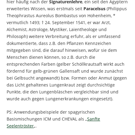
hier häufig nach der
Signaturenlehre
, ein seit den Ägyptern
erweitertes Wissen, was erstmals seit
Paracelsus
(Philippus
Theophrastus Aureolus Bombastus von Hohenheim, *
vermutlich 1493; † 24. September 1541, er war Arzt,
Alchemist, Astrologe, Mystiker, Laientheologe und
Philosoph) weitere Verbreitung erfuhr, als er umfassend
dokumentierte, dass z.B. den Pflanzen Kennzeichen
mitgegeben sind, die darauf hinweisen, wofür sie dem
Menschen dienen können, so z.B. durch die
entsprechenden Farben (gelber Schöllkrautsaft wirkt auch
fördernd für gelb-grünen Gallensaft und wurde zunächst
bei Gelbsucht angewandt) bzw. Formen oder Anmut (gegen
das Licht gehaltenes Lungenkraut zeigt durchsichtige
Punkte, die den Lungenbläschen vergleichbar sind und
wurde auch gegen Lungenerkrankungen eingesetzt).
PS: Anwendungsbeispiele der spagyrischen
Basismischungen ICM und CHEVAL als „
Sanfte
Seelentröster
„.